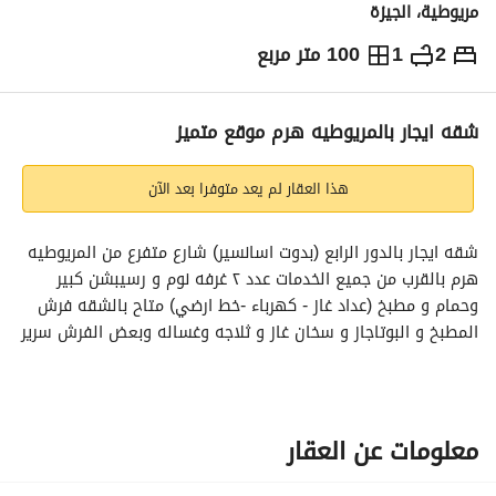
مريوطية، الجيزة
2
1
100 متر مربع
ج.م
5,500
شهرياً
والمؤشرات
الاماكن القريبة
شقه ايجار بالمريوطيه هرم موقع متميز
هذا العقار لم يعد متوفرا بعد الآن
شقه ايجار بالدور الرابع (بدوت اسانسير) شارع متفرع من المريوطيه 
هرم بالقرب من جميع الخدمات عدد ٢ غرفه نوم و رسيبشن كبير 
وحمام و مطبخ (عداد غاز - كهرباء -خط ارضي) متاح بالشقه فرش 
المطبخ و البوتاجاز و سخان غاز و ثلاجه وغساله وبعض الفرش سرير 
ودولاب و ٢ كنبه سرير
معلومات عن العقار