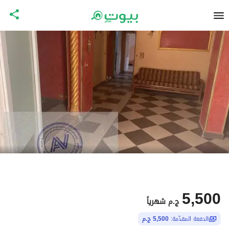
5,500
ج.م
شهرياً
الدفعة المقدّمة:
5,500 ج.م