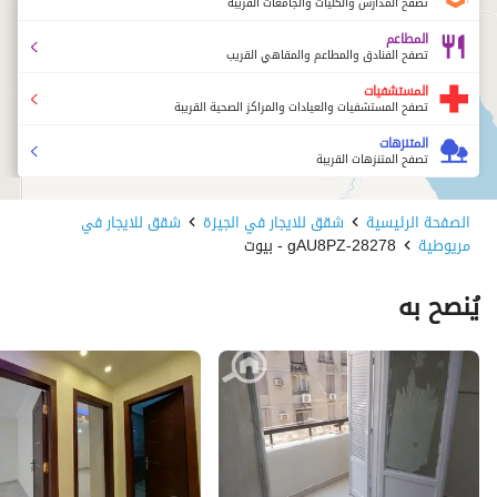
تصفح المدارس والكليات والجامعات القريبة
المطاعم
تصفح الفنادق والمطاعم والمقاهي القريب
المستشفيات
تصفح المستشفيات والعيادات والمراكز الصحية القريبة
المتنزهات
تصفح المتنزهات القريبة
الصفحة الرئيسية
شقق للايجار في الجيزة
شقق للايجار في
مريوطية
28278-gAU8PZ - بيوت
يُنصح به