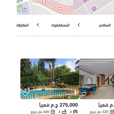
المطاعم
المستشفيات
المتنزهات
م
275,000
ج.م
شهرياً
شهرياً
320 متر مربع
4
4
440 متر مربع