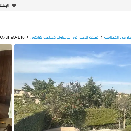
الإعلا
جار في القطامية
فيلات للايجار في كومباوند قطامية هايتس
148-OxUhaO - بيوت