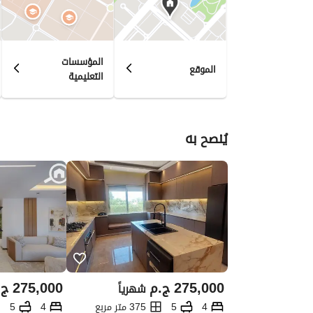
المؤسسات
الموقع
التعليمية
يُنصح به
275,000
ج.م
275,000
ج.
شهرياً
4
5
375 متر مربع
4
5