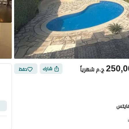
250,0
ج.م
شهرياً
شارك
حفظ
هايتس
أماكن القريبة