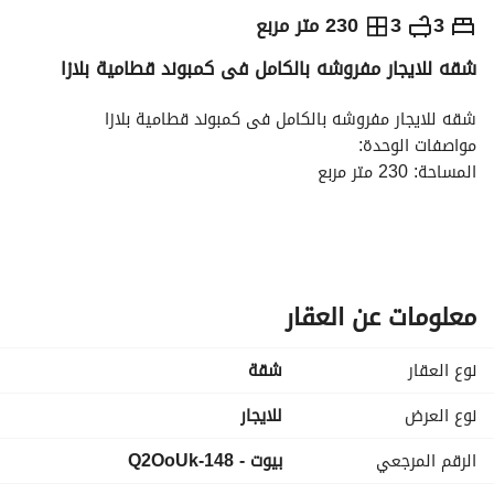
ج.م
55,000
شهرياً
3
3
230 متر مربع
شقه للايجار مفروشه بالكامل فى كمبوند قطامية بلازا
والمؤشرات
الاماكن القريبة
شقه للايجار مفروشه بالكامل فى كمبوند قطامية بلازا
مواصفات الوحدة:
المساحة: 230 متر مربع
الطابق: الدور الثالث. 
التقسيم الداخلي:
معلومات عن العقار
3 غرف نوم بتصميمات مريحة. 
نوع العقار
شقة
3 حمامات بتشطيبات ألترا سوبر لوكس. 
نوع العرض
للايجار
غرفة معيشة (Living Room) مستقلة. 
الرقم المرجعي
بيوت - 148-Q2OoUk
ريسبشن واسع + منطقة سفرة كاملة. 