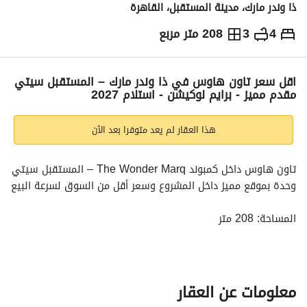
ذا وندر مارك، مدينة المستقبل، القاهرة
4
3
208 متر مربع
ج.م
10,180,000
والمؤشرات
الاماكن القريبة
اقل سعر تاون هاوس في ذا وندر مارك – المستقبل سيتي
مقدم مميز - برايم لوكيشن - استلام 2027
هذا العقار لم يعد متوفرا بعد الآن
تاون هاوس داخل كمبوند The Wonder Marq – المستقبل سيتي
وحدة بموقع مميز داخل المشروع وسعر أقل من السوق لسرعة البيع
المساحة: 208 متر
موعد الاستلام: 2027
التقسيم الداخلي :
معلومات عن العقار
الدور الأرضي