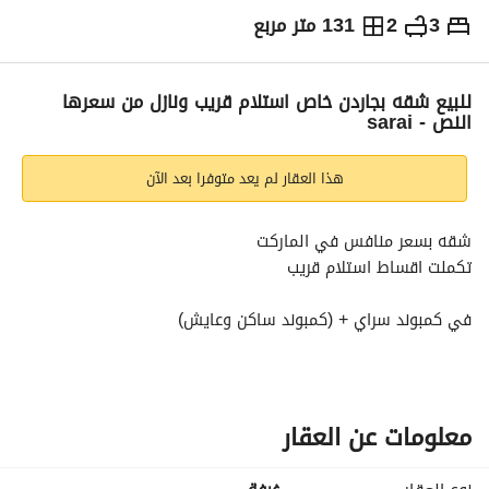
3
2
131 متر مربع
ج.م
7,275,000
التفاصيل
الاتجاهات والمؤشرات
رهن عقاري
الا
للبيع شقه بجاردن خاص استلام قريب ونازل من سعرها
النص - sarai
هذا العقار لم يعد متوفرا بعد الآن
شقه بسعر منافس في الماركت
تكملت اقساط استلام قريب
في كمبوند سراي + (كمبوند ساكن وعايش)
برايم لوكشن امام مدينتي
شقه 131م + 202م جاردن
تقسيمه مميزه كل الغرف بحري + خصوصيه
معلومات عن العقار
( كمبوند فيه كل الخدمات)