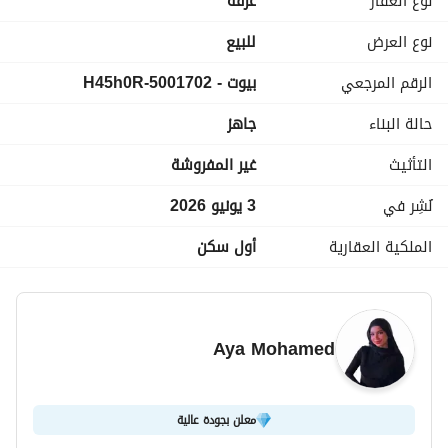
نوع العقار
غرفة
فقط مطلوب 7,275,000 بدون اي فوايد
تواصل لمعرفة تفاصيل اكتر
نوع العرض
للبيع
الرقم المرجعي
بيوت - 5001702-H45h0R
حالة البناء
جاهز
التأثيث
غير المفروشة
نُشِر في
3 يونيو 2026
الملكية العقارية
أول سكن
Aya Mohamed
معلن بجودة عالية