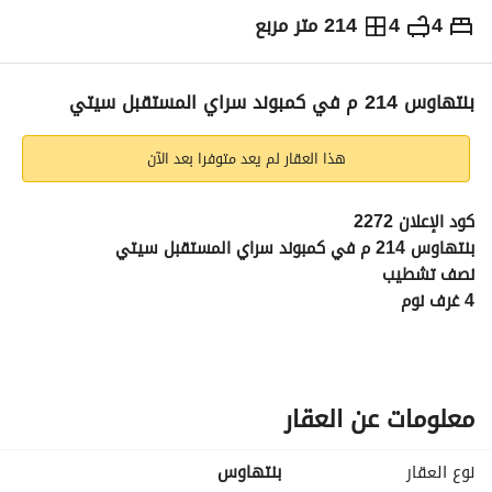
4
4
214 متر مربع
ج.م
12,000,000
التفاصيل
الاتجاهات والمؤشرات
رهن عقاري
الا
بنتهاوس 214 م في كمبوند سراي المستقبل سيتي
هذا العقار لم يعد متوفرا بعد الآن
كود الإعلان 2272
بنتهاوس 214 م في كمبوند سراي المستقبل سيتي
نصف تشطيب
4 غرف نوم
4 حمام
الدور الرابع و يوجد اسانسير
الاستلام فوري
سعر الوحدة 12 مليون جنية 
معلومات عن العقار
عمولة الشركة 1.5% من سعر البيع 
نيو هوم للتسويق العقاري 
نوع العقار
بنتهاوس