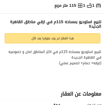
1
1
115 متر مربع
ج.م
4,787,564
التفاصيل
الاتجاهات والمؤشرات
رهن عقاري
الا
للبيع استوديو بمساحه 115م في ارقي مناطق القاهرة
الجديدة
هذا العقار لم يعد متوفرا بعد الآن
للبيع استوديو بمساحه 115م في اكثر المناطق امان و خصوصيه 
في القاهرة الجديدة
(غرفه+ حمام+ تصميم عملي)
الاستوديو نازل بخصم 50% عند الدفع كاش لفترة محدودة
متاح انظمه تقسيط تناسسب جميع العملاء
الشقه تصميم ممتاز و قريبة من جميع الخدمات
معلومات عن العقار
تواصل لمعرفة السعر و المزيد من الخدمات