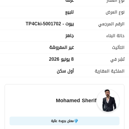
نوع العقار
غرفة
نوع العرض
للبيع
الرقم المرجعي
بيوت - 5001702-TP4Cki
.
حالة البناء
جاهز
التأثيث
غير المفروشة
نُشِر في
8 يونيو 2026
الملكية العقارية
أول سكن
Mohamed Sherif
معلن بجودة عالية