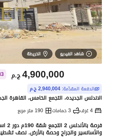
شاهد الفيديو
الخريطة
4,900,000
ج.م
63,333
الدفعة المقدّمة:
2,940,004 ج.م
الاندلس الجديده، التجمع الخامس، القاهرة الجد
4 غرف
3 حمامات
190 متر مربع
والأسانسير والجراج وحصة بالأرض. نصف تشطيب
التفاصيل
الاتجاهات والمؤشرات
رهن عقار