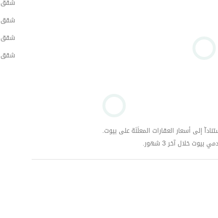
شقق ل
شقق ل
شقق ل
شقق ل
داّ إلى أسعار العقارات المعلَنَة على بيوت.
وت خلال آخر 3 شهور.