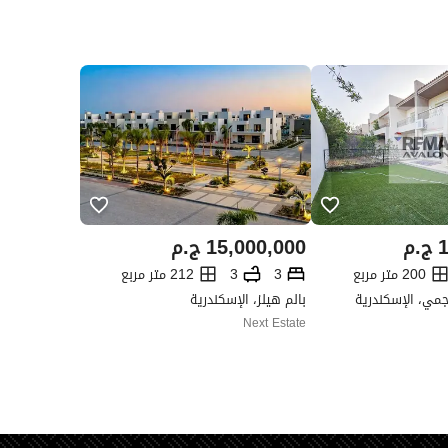
1
ج.م
15,000,000
ج.م
200 متر مربع
3
3
212 متر مربع
مي، الإسكندرية
بالم هيلز، الإسكندرية
Next Estate