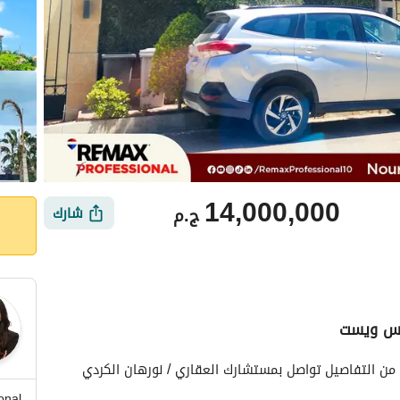
14,000,000
ج.م
شارك
يكس ويست
ي
الموقع والأماكن القريبة
onal