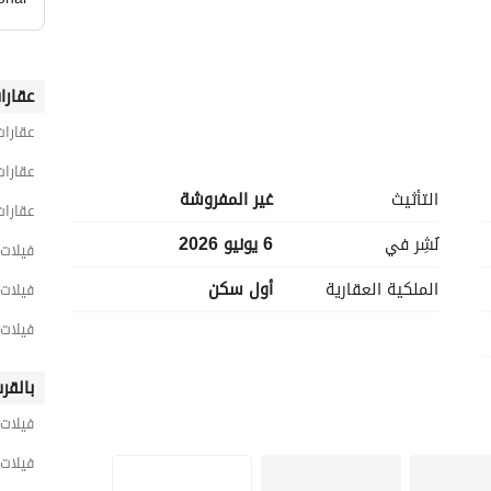
عقارا
عقارات
عقارا
التأثيث
غير المفروشة
عقارا
خدمات المشروع : AlexWest Club - فندق راديسون بلو - مدرسه دولية (ويلنجتون) - مستشفي السعودي 
نُشِر في
6 يونيو 2026
فيلات 4 غرف نوم للبيع في الإسكن
 معتمد
الملكية العقارية
أول سكن
فيلات 4 غرف نوم للبيع في ع
فيلات 4 غرف نوم للبيع في اليكس 
ال remax
بالقر
فيلات 
فيلات 