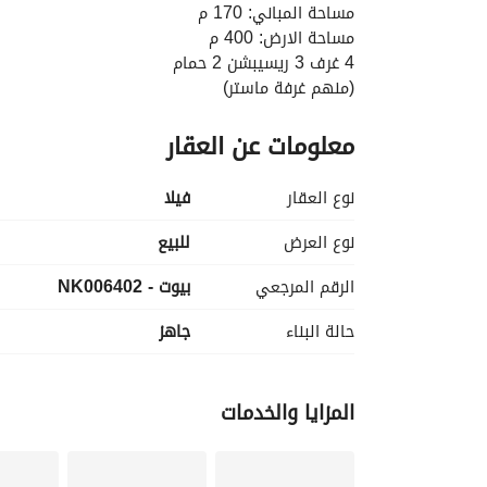
مساحة المباني: 170 م
مساحة الارض: 400 م
4 غرف 3 ريسيبشن 2 حمام
(منهم غرفة ماستر)
منهم غرفة معيشة
معلومات عن العقار
تشطيب الترا لوكس
استلام فوري
فيو مفتوح
نوع العقار
فیلا
السعر الاجمالي : 14,000,000 ج كاش
نوع العرض
للبيع
الألماني - كلوب هاوس - جامعه خاصة - ملعب جولف
الرقم المرجعي
بيوت - NK006402
الكود : NK006402
حالة البناء
جاهز
فلل للبيع اليكس_ويست استثمار عقارات ريماكس بروفيشن
المزايا والخدمات