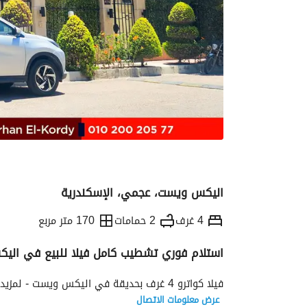
اليكس ويست، عجمي، الإسكندرية
4 غرف
2 حمامات
170 متر مربع
استلام فوري تشطيب كامل فيلا للبيع في ال
التفاصيل
الاتجاهات والمؤشرات
رهن عقار
فيلا كواترو 4 غرف بحديقة في اليكس ويست - لمزيد من التفاصيل تواصل بمستشارك العقاري / نورهان الكردي 
عرض معلومات الاتصال