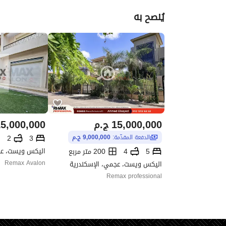
يُنصح به
15,000,000
ج.م
5,000,000
2
3
الدفعة المقدّمة:
9,000,000 ج.م
اليكس ويست، عج
5
4
200 متر مربع
اليكس ويست، عجمي، الإسكندرية
Remax Avalon
Remax professional