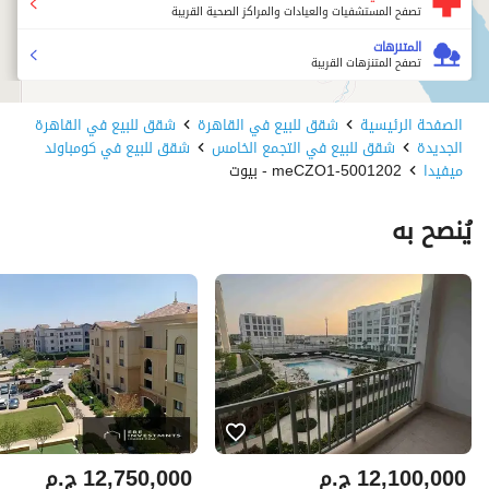
تصفح المستشفيات والعيادات والمراكز الصحية القريبة
المتنزهات
تصفح المتنزهات القريبة
الصفحة الرئيسية
شقق للبيع في القاهرة
شقق للبيع في القاهرة
الجديدة
شقق للبيع في التجمع الخامس
شقق للبيع في كومباوند
ميفيدا
5001202-meCZO1 - بيوت
يُنصح به
12,100,000
ج.م
12,750,000
ج.م