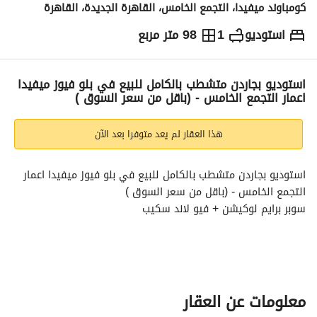
كومباوند ميفيدا، التجمع الخامس، القاهرة الجديدة، القاهرة
استوديو
1
98 متر مربع
ج.م
12,000,000
التفاصيل
الاتجاهات والمؤشرات
رهن عقاري
الا
استوديو بجاردن متشطب بالكامل للبيع في بلو فيوز ميفيدا
اعمار التجمع الخامس - (باقل من سعر السوق )
هذا العقار لم يعد متوفرا بعد الآن
استوديو بجاردن متشطب بالكامل للبيع في بلو فيوز ميفيدا اعمار 
التجمع الخامس - (باقل من سعر السوق )
سوبر برايم لوكيشن + فيو لاند سكيب
تفاصيل الوحده :
-مساحه :98 متر
-جاردن :60 متر
معلومات عن العقار
- غرفه