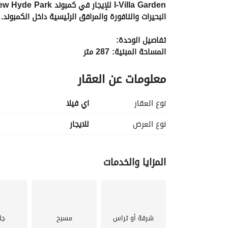
البحيرات والنافورة والمرافق الرئيسية داخل الكمبوند. 
تفاصيل الوحدة:
المساحة المبنية: 287 متر
مساحة الحديقة: 80 متر
معلومات عن العقار
التقسيم:
غرفة ضيوف إضافية بالدور الأرضي
نوع العقار
اي فيلا
غرفة ماستر
2 غرف نوم
نوع العرض
للايجار
3 حمامات
مطبخ
غرفة تخزين إضافية
المزايا والخدمات
المواصفات:
تشطيب Ultra Super Lux
مطبخ أمريكي مودرن
تكييفات كاملة
شرفة أو تراس
مسبح
جا
شتر كهرباء أوتوماتيك