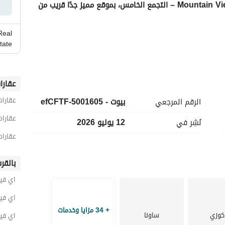
I-Villa Garden للإيجار في كمبوند Mountain View Hyde Park – التجمع الخامس، بموقع مميز جدًا قريب من 
Real
tate
عقارا
عقارات
الرقم المرجعي
بيوت - 5001605-efCFTF
عقارات
نُشِر في
12 يوليو 2026
عقارات
بالقر
اي فيل
اي فيل
+ 34 مزايا وخدمات
كوزي
ساونا
اي فيل