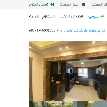
نات المفضلة
البحث المحفوظ
تسجيل الدخول
ابحث عن الوكيل
المشاريع الجديدة
ر في كومباوند ماونتن فيو هايد بارك
5001605-efCFTF