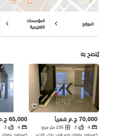
المؤسسات
الموقع
التعليمية
يُنصح به
70,000
ج.م
65,000
ج.م
شهرياً
4
3
235 متر مربع
4
3
كومباوند ماونتن فيو هايد بارك، التجمع الخامس، القاهرة الجديدة، القاهرة