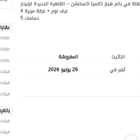
قلة في بالم هيلز كاتميا اكستنشن – القاهرة الجديدة للإيجار
4 غرف نوم + غرفة مربية
5 حمامات
عقارا
المساحة المبنية 375 متر مربع
عقارات
حمام سباحة خاص
عقارات
التأثيث
المفروشة
عقارات
تشطيب كامل
نُشِر في
29 يونيو 2026
فيلات 5 غرف نوم للايجار في القا
اتصل بنا الآن
يمكنك أيضًا عرض وحدتك لدينا
فيلات 5 غرف نوم للايجار في القاهرة الج
لا يوجد وسطاء
فيلات 5 غرف نوم للايجار في التجمع ال
Code TX-01902
بالقر
EgyProperty
فيلات 
Your #1 choice for stress-free property acquisition. O
فيلات 
market information for informed decisions and higher r