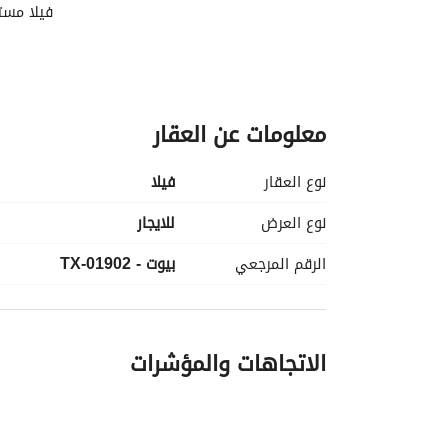
فيلا مست
معلومات عن العقار
نوع العقار
فیلا
نوع العرض
للايجار
الرقم المرجعي
بيوت - TX-01902
الاتجاهات والمؤشرات
ur experienced agents provide up-to-date 
eturns on investments. Buy, rent, or invest 