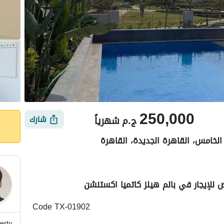
250,000
ج.م
شهرياً
شارك
الخامس، القاهرة الجديدة، القاهرة
أماكن القريبة
Code TX-01902
erty