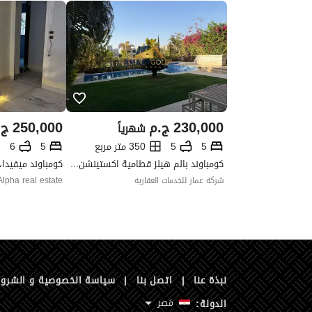
230,000
ج.م
250,000
ج.
شهرياً
5
5
350 متر مربع
5
6
كومباوند بالم هيلز قطامية اكستينشن، التجمع الخامس، القاهرة الجديدة، القاهرة
شركة عمار للخدمات العقاريه
Alpha real estate
نبذة عنا
|
اتصل بنا
|
سياسة الخصوصية و الشرو
مَصر
الدولة: