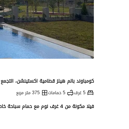
كومباوند بالم هيلز قطامية اكستينشن، التجمع 
5 غرف
5 حمامات
375 متر مربع
فيلا مكونة من 4 غرف نوم مع حمام سباحة خاص للإيجار في بالم هيلز كاتميا اكستنشن
التفاصيل
الاتجاهات والمؤشرات
الموقع وال