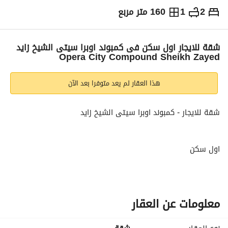
2
1
160 متر مربع
ج.م
20,000
شهرياً
والمؤشرات
الاماكن القريبة
شقة للايجار اول سكن فى كمبوند اوبرا سيتى الشيخ زايد
Opera City Compound Sheikh Zayed
هذا العقار لم يعد متوفرا بعد الآن
شقة للايجار - كمبوند اوبرا سيتى الشيخ زايد
اول سكن
مساحة :160 متر
تشطيب الترا سوبر لوكس
معلومات عن العقار
2 غرفة نوم / تواليت