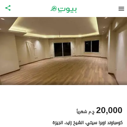
20,000
ج.م
شهرياً
كومباوند اوبرا سيتي، الشيخ زايد، الجيزة