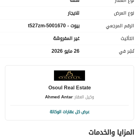
نوع العقار
شقة
دور تانى /اسانسير
نوع العرض
للايجار
الرقم المرجعي
بيوت - 5001670-t527zm
موقع مميز /تشطيب حديث
التأثيث
غير المفروشة
نُشِر في
26 مايو 2026
السعر :20,000 شهريا قابل للتفاوض
للتواصل واتساب او فون :
عرض معلومات الاتصال
Osoul Real Estate
وكيل العقار:
Ahmed Antar
عرض كل عقارات الوكالة
المزايا والخدمات