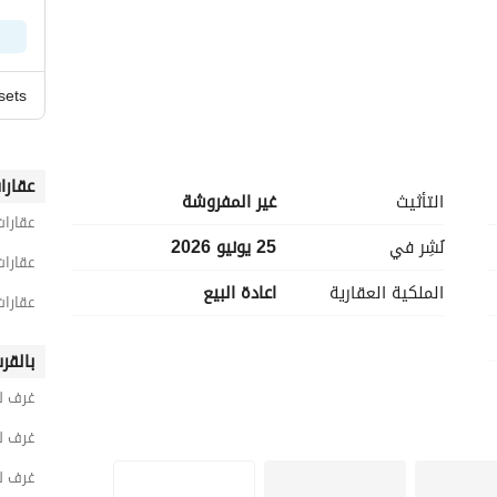
sets
عقارا
التأثيث
غير المفروشة
يُعد بلومفيلدز من أكثر الكمبوندات تميزًا وحيوية، حيث يجمع بين التصميم العصري والمساحات الخضراء الواسعة 
عقارات
والأجواء المجتمعية الراقية. يتميز المشروع بتصميمات معمارية حديثة وممرات للمشي ونوادٍ اجتماعية وحمامات 
نُشِر في
25 يونيو 2026
عقارات
سباحة ومناطق تجارية، صُممت جميعها لتوفر الراحة والخصوصية والفخامة. يتمتع بلومفيلدز بموقع استراتيجي يربط 
الملكية العقارية
اعادة البيع
السكان بسهولة بالطرق الرئيسية والجامعات والمناطق التجارية، مما يجعله الوجهة المثالية للعائلات والأفراد 
عقارات
كمبوند بلومفيلدز هو مجتمع سكني متكامل يعيد تعريف مفهوم الحياة العصرية، حيث يجمع بين الرفاهية والراحة 
بالقر
والطبيعة في مكان واحد. يقع المشروع في موقع استراتيجي مميز يربط السكان بأهم الجامعات والمناطق التجارية 
والطرق الرئيسية، وفي الوقت نفسه يحيطهم بالهدوء والمساحات الخضراء الواسعة. يتميز بلومفيلدز بتصميم 
غرف لل
معماري حديث ومساحات داخلية ذكية تسمح بدخول الإضاءة الطبيعية وإطلالات مفتوحة على مناظر خلابة. يوفر 
غرف لل
الكمبوند أسلوب حياة متكامل يضم نوادي اجتماعية، حمامات سباحة، ممرات للجري والمشي، مناطق مخصصة 
للأطفال، ومناطق تجارية تلبي جميع احتياجات السكان اليومية. كل تفصيلة في بلومفيلدز تعكس اهتمامًا بالتناغم 
غرف ل