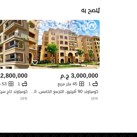
يُنصح به
3,000,000
ج.م
2,800,000
1
45 متر مربع
1
53 متر مربع
كومباوند 90 أفينيو، التجمع الخامس، القاهرة الجديدة، القاهرة
SFR
SFR