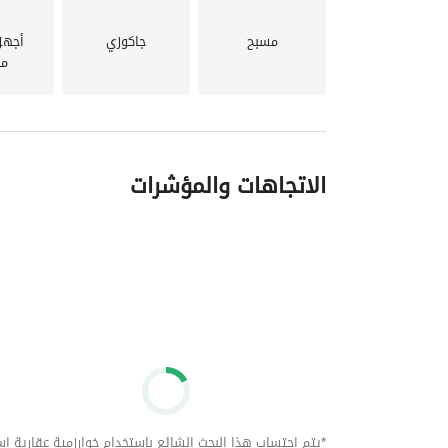
جودة الحياة والاستقرار، وكذلك فرصة استثمارية ممي
مسبح
جاكوزي
أجهز
مد
الاتجاهات والمؤشرات
*يتم احتساب هذا البحث الشائع باستخدام خوارزمية عقارية استنا