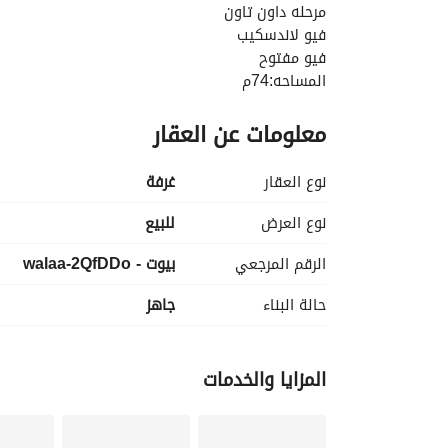
مرحله داون تاون
فيو لاندسكيب
فيو مفتوح
المساحه:74م
1غرف
معلومات عن العقار
1حمام
نص تشطيب
نوع العقار
غرفة
نوع العرض
للبيع
الرقم المرجعي
بيوت - walaa-2QfDDo
الباحثين عن أسلوب حياة متوازن في قلب الطبيعة
حالة البناء
جاهز
المزايا والخدمات