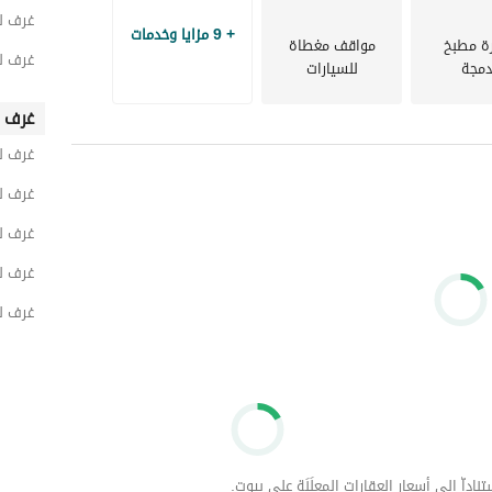
والرقي والتوازن بين حيوية المدينة وراحة السكن الهادئ، مما يجعله الوجهة المثالية للعائلات والأفراد الباحثين عن 
غرف ل
زة لمن يبحث عن قيمة تدوم.
+ 9 مزايا وخدمات
ة مطبخ
مواقف مغطاة
غرف لل
مجة
للسيارات
غرف ف
غرف ل
غرف ل
غرف ل
غرف لل
غرف ل
داّ إلى أسعار العقارات المعلَنَة على بيوت.