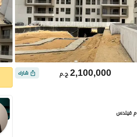
2,100,000
ج.م
شارك
وم فيلدس
ي
الموقع والأماكن القريبة