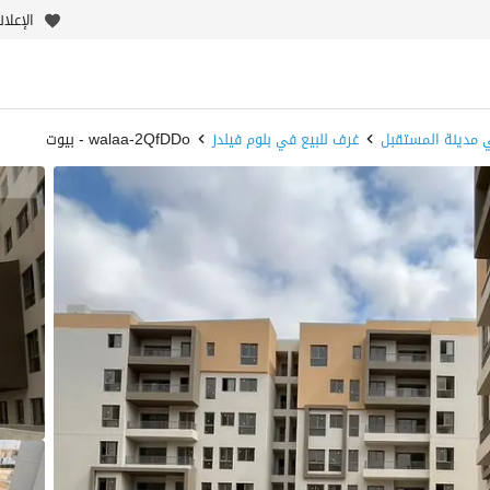
الإعلا
 مدينة المستقبل
غرف للبيع في بلوم فيلدز
walaa-2QfDDo - بيوت