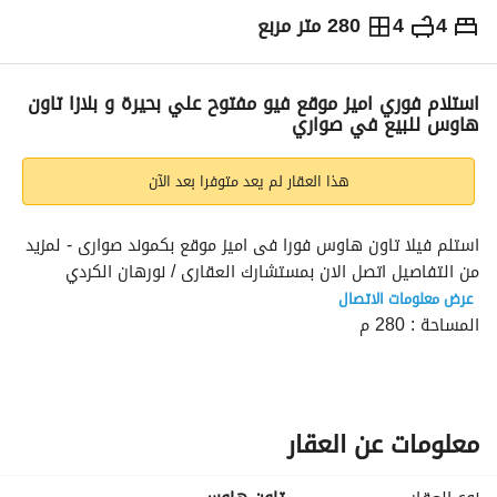
4
4
280 متر مربع
ج.م
23,450,000
التفاصيل
الاتجاهات والمؤشرات
رهن عقاري
الا
استلام فوري اميز موقع فيو مفتوح علي بحيرة و بلازا تاون
هاوس للبيع في صواري
هذا العقار لم يعد متوفرا بعد الآن
استلم فيلا تاون هاوس فورا فى اميز موقع بكموند صوارى - لمزيد 
من التفاصيل اتصل الان بمستشارك العقارى / نورهان الكردي 
عرض معلومات الاتصال
المساحة : 280 م
4 غرف 4 ريسيبشن 4 حمام
(منهم غرفة ماستر بالدريسنج)
حديقة خاصة
فيو مفتوح علي بحيرة و بلازا
معلومات عن العقار
استلام فوري
نصف تشطيب