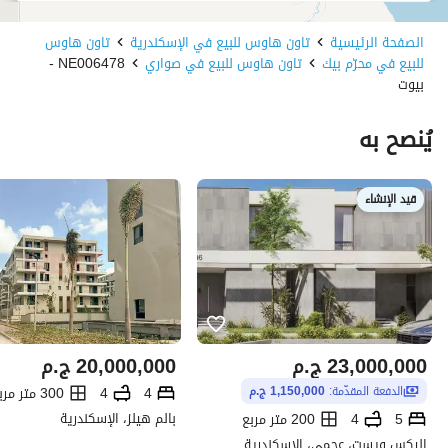
الصفحة الرئيسية
تاون هاوس للبيع في الإسكندرية
تاون هاوس
للبيع في محرّم بيك
تاون هاوس للبيع في صواري
NE006478 -
بيوت
يُنصح به
قيد الإنشاء
23,000,000
ج.م
20,000,000
ج.م
4
4
300 متر مربع
الدفعة المقدّمة:
1,150,000 ج.م
بالم هيلز، الإسكندرية
5
4
200 متر مربع
اليكس ويست، عجمي، الإسكندرية