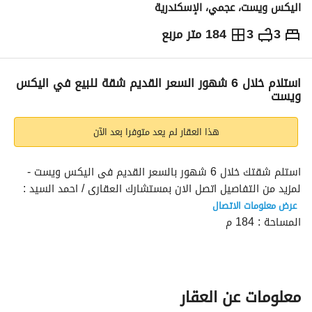
اليكس ويست، عجمي، الإسكندرية
3
3
184 متر مربع
ج.م
7,000,000
والمؤشرات
الاماكن القريبة
استلام خلال 6 شهور السعر القديم شقة للبيع في اليكس
ويست
هذا العقار لم يعد متوفرا بعد الآن
استلم شقتك خلال 6 شهور بالسعر القديم فى اليكس ويست - 
لمزيد من التفاصيل اتصل الان بمستشارك العقارى / احمد السيد : 
عرض معلومات الاتصال
المساحة : 184 م
3 غرف 3 ريسبشن 3 حمام
(منهم غرفة ماستر بالدريسنج)
استلام خلال 6 شهور
فيو مفتوح علي الشارع
معلومات عن العقار
نصف تشطيب