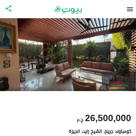
26,500,000
ج.م
كومباوند جرينز، الشيخ زايد، الجيزة