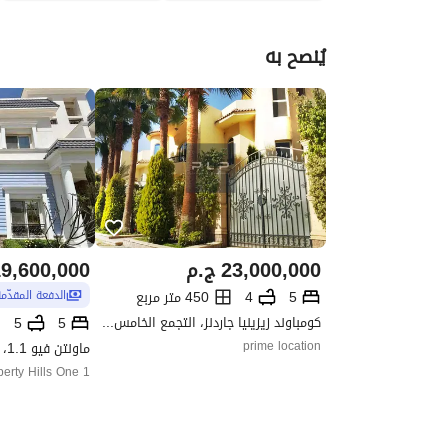
يُنصح به
23,000,000
ج.م
9,600,000
5
4
450 متر مربع
الدفعة المقدّم
كومباوند زيزينيا جاردنز، التجمع الخامس، القاهرة الجديدة، القاهرة
5
5
prime location
perty Hills One 1