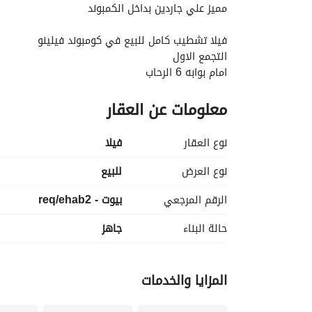
مميز علي جاردين بداخل الكمبوند
فيلا تشطيب كامل للبيع في كومبوند فيلينو
التجمع الاول
امام بوابه 6 الرحاب
بالقرب من طريق السويس
معلومات عن العقار
محور السادات
بالقرب من النائب العام
وديار
نوع العقار
فیلا
مساحه الارض 205 متر
نوع العرض
للبيع
مساحه المباني 408 متر
الرقم المرجعي
بيوت - req/ehab2
الفيلا عباره عن
حالة البناء
جاهز
بيزمنت وارضي واول ورووف
الفيلا مكونه من
المزايا والخدمات
5 غرف نوم
4 حمام