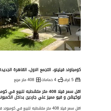
كومباوند فيلينو، التجمع الاول، القاهرة الجديدة
5 غرف
4 حمامات
408 متر مربع
اقل سعر فيلا 408 متر متشطبه للبيع
لوكيشن و فيو مميز علي جاردين بداخل الكمبوند
التفاصيل
الاتجاهات والمؤشرات
رهن عقار