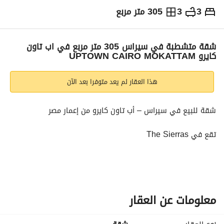
3
3
305 متر مربع
ج.م
30,000,000
التفاصيل
الاتجاهات والمؤشرات
رهن عقاري
الا
شقة متشطبة في سيراس 305 متر مربع في اب تاون
كايرو UPTOWN CAIRO MOKATTAM
هذا العقار لم يعد متوفرا بعد الآن
شقة للبيع في سيراس – أب تاون كايرو من إعمار مصر
تقع في The Sierras
مواصفات الوحدة:
•	المساحة المبنية: 305 متر مربع
•	3 غرف نوم
•	3 حمامات
معلومات عن العقار
•	غرفة مربية بحمام خاص