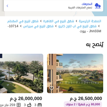
المتنزهات
تصفح المتنزهات القريبة
الصفحة الرئيسية
شقق للبيع في القاهرة
شقق للبيع في المقطم
شقق للبيع في اب تاون كايرو
شقق للبيع في سيراس
10714-
Jhh55M - بيوت
يُنصح به
26,500,000
ج.م
26,000,000
ج.م
3
3
259 متر مربع
80,000 ج.م شهريًا / 2 سنوات