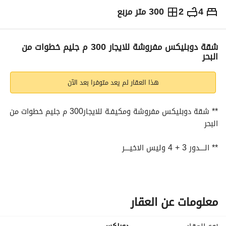
4
2
300 متر مربع
ج.م
28,000
شهرياً
والمؤشرات
الاماكن القريبة
شقة دوبليكس مفروشة للايجار 300 م جليم خطوات من
البحر
هذا العقار لم يعد متوفرا بعد الآن
** شقة دوبليكس مفروشة ومكيفـة للايجار300 م جليم خطوات من 
البحر
** الـــــدور 3 + 4 وليس الاخيـــــر
** 4 غرف+4 ريسبشن + 2 حمام + مطبخ
** تشطيــــب التـــــــرالوكس
معلومات عن العقار
** المطلــــوب :30.000ج