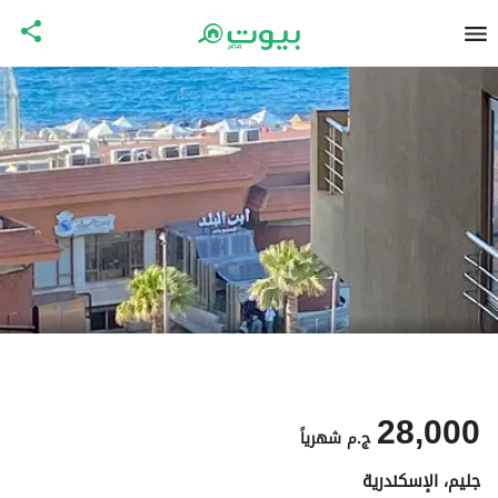
28,000
ج.م
شهرياً
جليم، الإسكندرية