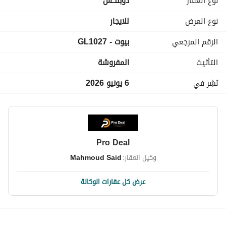
نوع العقار
دوبلكس
** شهريــــن تاميــــن + شهريـــــن مقدم + شهــــر عمولة الشركة
نوع العرض
للايجار
الرقم المرجعي
بيوت - GL1027
التأثيث
المفروشة
نُشِر في
6 يونيو 2026
Pro Deal
وكيل العقار:
Mahmoud Said
عرض كل عقارات الوكالة