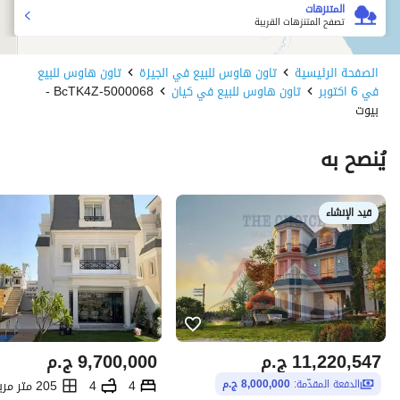
المتنزهات
تصفح المتنزهات القريبة
الصفحة الرئيسية
تاون هاوس للبيع في الجيزة
تاون هاوس للبيع
في 6 اكتوبر
تاون هاوس للبيع في كيان
5000068-BcTK4Z -
بيوت
يُنصح به
قيد الإنشاء
11,220,547
ج.م
9,700,000
ج.م
4
4
205 متر مربع
الدفعة المقدّمة:
8,000,000 ج.م