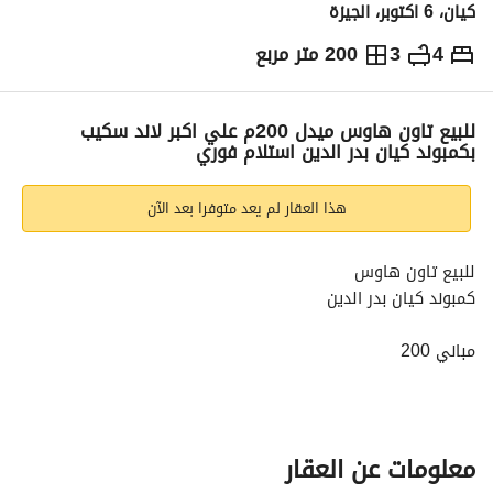
كيان، 6 اكتوبر، الجيزة
4
3
200 متر مربع
ج.م
10,250,000
التفاصيل
الاتجاهات والمؤشرات
رهن عقاري
الا
للبيع تاون هاوس ميدل 200م علي اكبر لاند سكيب
بكمبوند كيان بدر الدين استلام فوري
هذا العقار لم يعد متوفرا بعد الآن
للبيع تاون هاوس
كمبوند كيان بدر الدين
مباني 200
ارض 150
لوكيشن مميز علي لاند سكيب
معلومات عن العقار
نص تشطيب