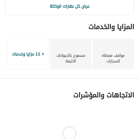
ممارسة مختلف الأنشطة الرياضية مما يعزز نمط الحياة الصحي. 
عرض كل عقارات الوكالة
مضمار جري ومسارات للدراجات: تم تصميم مضمار جري مخصص 
المزايا والخدمات
لمحبي الركض بالإضافة إلى ممرات مخصصة لركوب الدراجات في 
بيئة آمنة ومريحة وسط المناظر الطبيعية الخلابة في كمبوند 
كيان 6 اكتوبر. 
+ 11 مزايا وخدمات
مواقف مغطاة
مسموح بالحيوانات
ملعب للأطفال: تم تصميم ملعب الأطفال بأحدث معايير السلامة 
للسيارات
الاليفة
والأمان، ويضم مجموعة متنوعة من الألعاب الترفيهية التي 
تساعد الأطفال على تنمية مهاراتهم وقضاء أوقات ممتعة في 
الهواء الطلق. 
الاتجاهات والمؤشرات