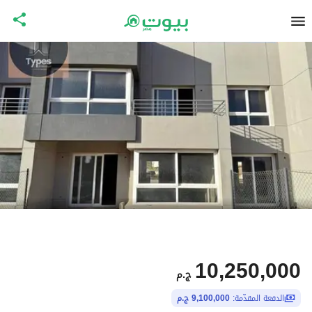
10,250,000
ج.م
الدفعة المقدّمة:
9,100,000 ج.م