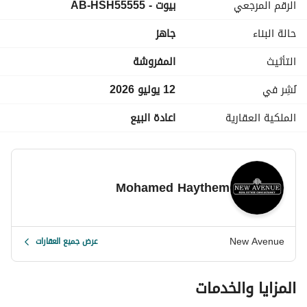
الرقم المرجعي
بيوت - AB-HSH55555
مطبخًا من الرخام الإسباني. 
حالة البناء
جاهز
اجمالي السعر : 9,500,000 كاش
التأثيث
المفروشة
نُشِر في
12 يوليو 2026
الملكية العقارية
اعادة البيع
Mohamed Haythem
New Avenue
عرض جميع العقارات
المزايا والخدمات