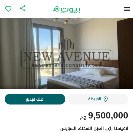
الخريطة
اطلب فيديو
9,500,000
ج.م
لافيستا راى، العين السخنة، السويس