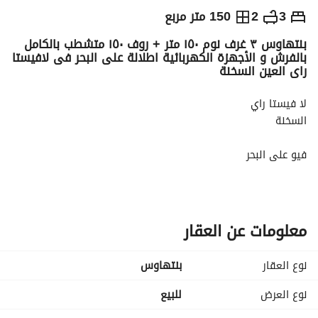
ج.م
9,500,000
3
2
150 متر مربع
بنتهاوس ٣ غرف نوم ١٥٠ متر + روف ١٥٠ متشطب بالكامل
التفاصيل
الاتجاهات والمؤشرات
رهن عقاري
الا
بالفرش و الأجهزة الكهربائية اطلالة على البحر فى لافيستا
راى العين السخنة
لا فيستا راي
السخنة
فيو على البحر
بنتهاوس
مساحة المباني : ١٥٠ متر مربع
معلومات عن العقار
مساحة الروف: ١٥٠ متر مربع
نوع العقار
بنتهاوس
٣ غرف نوم
٢ حمام
نوع العرض
للبيع