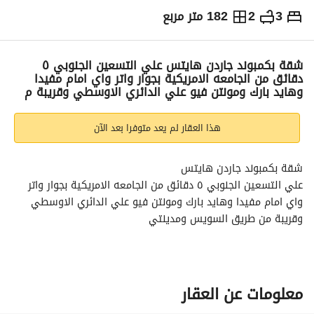
3
2
182 متر مربع
ج.م
5,500,000
التفاصيل
الاتجاهات والمؤشرات
رهن عقاري
الا
شقة بكمبوند جاردن هايتس علي التسعين الجنوبي ٥
دقائق من الجامعه الامريكية بجوار واتر واي امام مفيدا
وهايد بارك ومونتن فيو علي الدائري الاوسطي وقريبة م
هذا العقار لم يعد متوفرا بعد الآن
شقة بكمبوند جاردن هايتس
علي التسعين الجنوبي ٥ دقائق من الجامعه الامريكية بجوار واتر 
واي امام مفيدا وهايد بارك ومونتن فيو علي الدائري الاوسطي 
وقريبة من طريق السويس ومدينتي
١٨٢ متر
دور اول
نصف تشطيب
الموينتال و باب مصفح
معلومات عن العقار
3 غرف