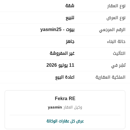
2 حمام
نوع العقار
شقة
ريسيبشن 3 قطع
منهم غرفة ماستر بحمام
نوع العرض
للبيع
يوجد أسانسير
الرقم المرجعي
بيوت - yasmin25
امن بالكمبوند
حالة البناء
جاهز
التأثيث
غير المفروشة
نُشِر في
11 يوليو 2026
الملكية العقارية
اعادة البيع
Fekra RE
وكيل العقار:
yasmin
عرض كل عقارات الوكالة