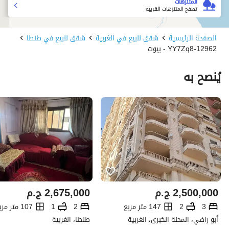
المتنزهات
تصفح المتنزهات القريبة
الصفحة الرئيسية
شقق للبيع في الغربية
شقق للبيع في طنطا
12962-YY7Zq8 - بيوت
يُنصح به
2,500,000
ج.م
2,675,000
ج.م
3
2
147 متر مربع
2
1
107 متر مربع
أبو راضي، المحلة الكبرى، الغربية
طنطا، الغربية