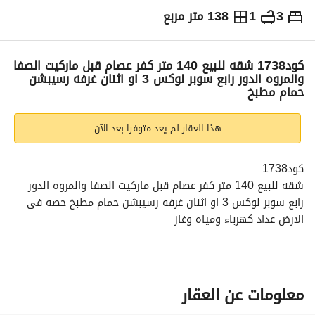
3
1
138 متر مربع
ج.م
2,660,000
التفاصيل
الاتجاهات والمؤشرات
رهن عقاري
الا
كود1738 شقه للبيع 140 متر كفر عصام قبل ماركيت الصفا
والمروه الدور رابع سوبر لوكس 3 او اثنان غرفه رسيبشن
حمام مطبخ
هذا العقار لم يعد متوفرا بعد الآن
كود1738
شقه للبيع 140 متر كفر عصام قبل ماركيت الصفا والمروه الدور 
رابع سوبر لوكس 3 او اثنان غرفه رسيبشن حمام مطبخ حصه فى 
الارض عداد كهرباء ومياه وغاز
لو عندك شقه او محل او ارض او عايز تبنى اتصل بفرصه
نحن بتكر نتتطور كل يوم فى جديد
بندور على الفرص العقاريه من اجلكم
فرصه سفير السعاده للطنطاويه
معلومات عن العقار
فرصه معاك فى اللى يهمك