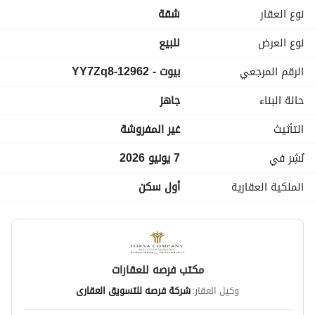
متشلش هم
نوع العقار
شقة
احنا مش بنبيع احنا بننقلك لحياه جديده
لمزيد من المعلومات اتصل بنا على التلفونات الاتيه
نوع العرض
للبيع
عرض معلومات الاتصال
الرقم المرجعي
بيوت - 12962-YY7Zq8
عرض معلومات الاتصال
عرض معلومات الاتصال
حالة البناء
جاهز
عنوان فرصه ميتوهش
طنطا شارع حسن رضوان مع عنتر بن شداد
التأثيث
غير المفروشة
نُشِر في
7 يونيو 2026
الملكية العقارية
أول سكن
مكتب فرصه للعقارات
وكيل العقار:
شركة فرصه للتسويق العقارى