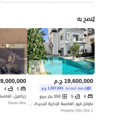
يُنصح به
19,600,000
ج.م
9,000,000
4
5
الدفعة المقدّمة:
1,507,691 ج.م
6
5
350 متر مربع
ماونتن فيو، العاصمة الإدارية الجديدة، القاهرة
Diwan Misr
Property Hills One 1