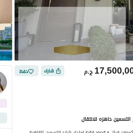
17,500,0
ج.م
شارك
حفظ
 التسعين حاهزه للانتقال
ي
الموقع والأماكن القريبة
عارضه فيلا للبيع متشطبه واخده كورنر لوحدها داخل كمبوند فيلل و قصور فقط امتداد شارع التسعين القاهرة 