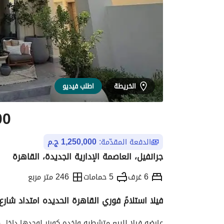
الخريطة
اطلب فيديو
00
الدفعة المقدّمة:
1,250,000 ج.م
جرانفيل، العاصمة الإدارية الجديدة، القاهرة
6 غرف
5 حمامات
246 متر مربع
فيلا استلامً فوري القاهرة الحديده امتداد شارع
التفاصيل
الاتجاهات والمؤشرات
رهن عقار