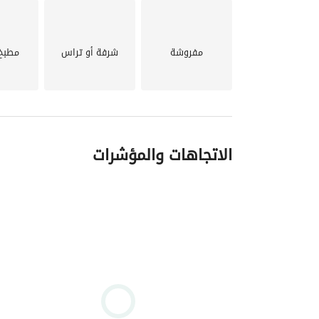
إدارة وصيانة من Hyde Park
•	أمن وحراسة 24 ساعة
مفروشة
شرفة أو تراس
مطبخ
•	نادي رياضي + جيم + حمامات سباحة
•	مناطق أطفال
•	كافيهات ومحلات
•	عيادات وخدمات يومية
الاتجاهات والمؤشرات