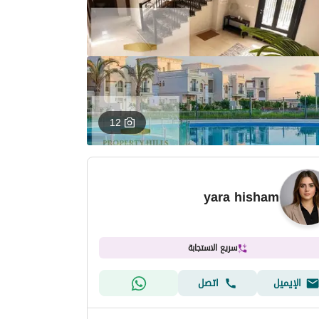
12
yara hisham
سريع الاستجابة
الإيميل
اتصل