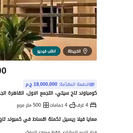
الخريطة
اطلب فيديو
00
الدفعة المقدّمة:
18,000,000 ج.م
كومباوند تاج سيتي، التجمع الاول، القاهرة الج
4 غرف
4 حمامات
500 متر مربع
معايا فيلا ريسيل تكملة اقساط في كمبوند تاچ
التفاصيل
الاتجاهات والمؤشرات
رهن عقار
فيلا للبيع للمشتري فقط ممنوع البروكر