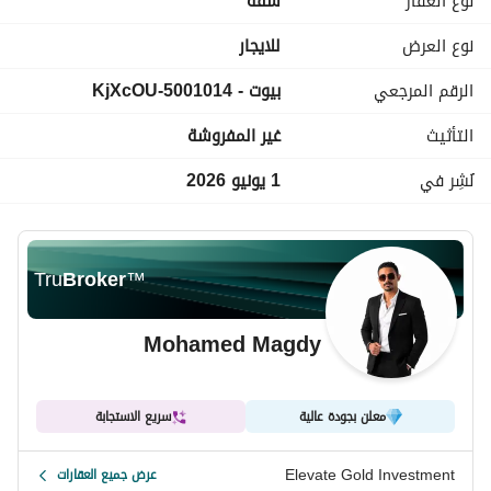
نوع العقار
شقة
نوع العرض
للايجار
الرقم المرجعي
بيوت - 5001014-KjXcOU
التأثيث
غير المفروشة
نُشِر في
1 يونيو 2026
Tru
Broker
™
Mohamed Magdy
معلن بجودة عالية
سريع الاستجابة
Elevate Gold Investment
عرض جميع العقارات