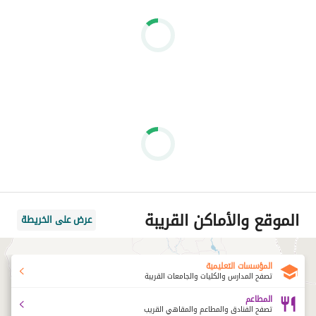
للتفاصيل واتساب أو اتصال:
 DH
عرض معلومات الاتصال
================================================
#OWest #اوراسكوم #الجونة_في_القاهرة #الشيخ_زايد #اكتوبر 
ارات_مصر #استثمار_عقاري #كمبوندات #حياة_راقية #فرصة_استثمار 
#PrivateGarden #OWest
الموقع والأماكن القريبة
عرض على الخريطة
المؤسسات التعليمية
تصفح المدارس والكليات والجامعات القريبة
المطاعم
تصفح الفنادق والمطاعم والمقاهي القريب