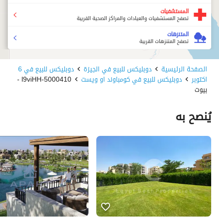
المستشفيات
تصفح المستشفيات والعيادات والمراكز الصحية القريبة
المتنزهات
تصفح المتنزهات القريبة
الصفحة الرئيسية
دوبليكس للبيع في الجيزة
دوبليكس للبيع في 6
اكتوبر
دوبليكس للبيع في كومباوند او ويست
5000410-l9viHH -
بيوت
يُنصح به