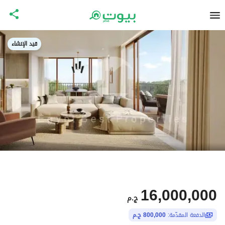
قيد الإنشاء
16,000,000
ج.م
الدفعة المقدّمة:
800,000 ج.م