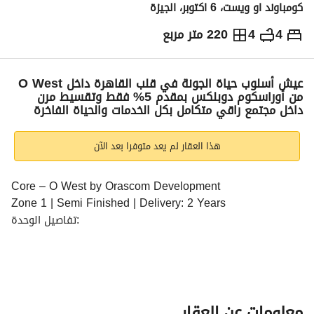
كومباوند او ويست، 6 اكتوبر، الجيزة
4
4
220 متر مربع
ج.م
16,000,000
والمؤشرات
الاماكن القريبة
عيش أسلوب حياة الجونة في قلب القاهرة داخل O West
من أوراسكوم دوبلكس بمقدم 5% فقط وتقسيط مرن
داخل مجتمع راقي متكامل بكل الخدمات والحياة الفاخرة
هذا العقار لم يعد متوفرا بعد الآن
Core – O West by Orascom Development
Zone 1 | Semi Finished | Delivery: 2 Years
تفاصيل الوحدة:
دوبلكس (غرفة ماستر)
4 غرف نوم
4 حمامات
المساحة: 212 متر
معلومات عن العقار