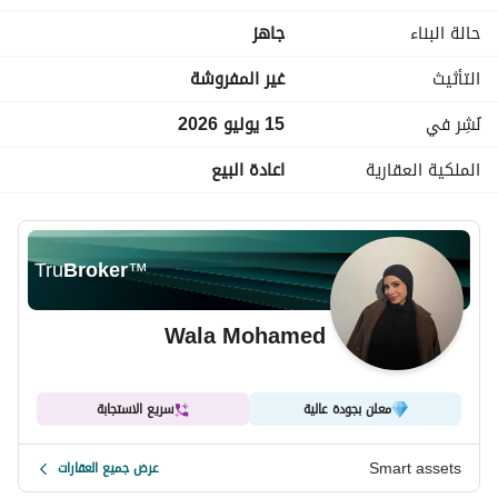
من الهدوء والمساحات الخضراء. يتميز الكمبوند بتصميمات معمارية 
حالة البناء
جاهز
عصرية وتخطيطات ذكية تعظم الاستفادة من الإضاءة الطبيعية 
والإطلالات المفتوحة على المساحات الواسعة.
التأثيث
غير المفروشة
نُشِر في
15 يوليو 2026
الملكية العقارية
اعادة البيع
Tru
Broker
™
Wala Mohamed
معلن بجودة عالية
سريع الاستجابة
Smart assets
عرض جميع العقارات