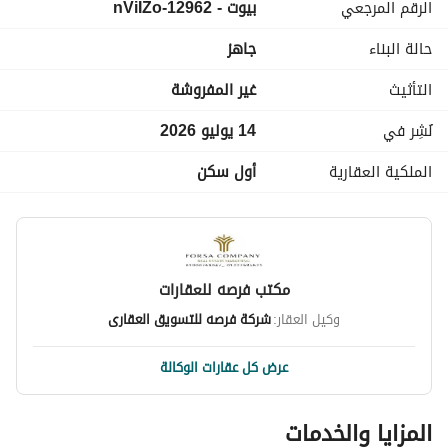
الرقم المرجعي
بيوت - 12962-nViIZo
عرض معلومات الاتصال
عنوان فرصه ميتوهش
حالة البناء
جاهز
طنطا شارع حسن رضوان مع عنتر بن شداد
التأثيث
غير المفروشة
نُشِر في
14 يوليو 2026
الملكية العقارية
أول سكن
مكتب فرصه للعقارات
وكيل العقار:
شركة فرصه للتسويق العقارى
عرض كل عقارات الوكالة
المزايا والخدمات