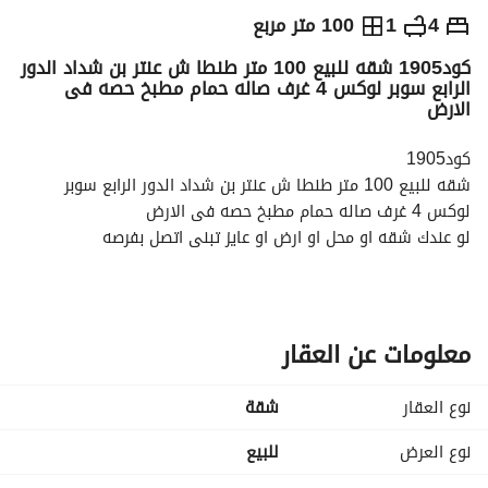
ج.م
1,750,000
4
1
100 متر مربع
كود1905 شقه للبيع 100 متر طنطا ش عنتر بن شداد الدور
التفاصيل
الاتجاهات والمؤشرات
رهن عقاري
الا
الرابع سوبر لوكس 4 غرف صاله حمام مطبخ حصه فى
الارض
كود1905
شقه للبيع 100 متر طنطا ش عنتر بن شداد الدور الرابع سوبر 
لوكس 4 غرف صاله حمام مطبخ حصه فى الارض
لو عندك شقه او محل او ارض او عايز تبنى اتصل بفرصه
نحن بتكر نتتطور كل يوم فى جديد
بندور على الفرص العقاريه من اجلكم
فرصه سفير السعاده للطنطاويه
فرصه معاك فى اللى يهمك
معلومات عن العقار
متشلش هم
احنا مش بنبيع احنا بننقلك لحياه جديده
نوع العقار
شقة
لمزيد من المعلومات اتصل بنا على التلفونات الاتيه
عرض معلومات الاتصال
نوع العرض
للبيع
عرض معلومات الاتصال