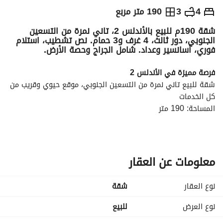
ج.م
4,750,000
4
3
190 متر مربع
شقة 190م للبيع بالأندلس 2، تاني نمرة من التسعين
التفاصيل
الاتجاهات والمؤشرات
رهن عقاري
الا
الجنوبي، دور ثالث، 4 غرف و3 حمام. نص تشطيب، استلام
فوري، أسانسير وعداد. شامل الجراج وحصة الأرض.
فرصة مميزة في الأندلس 2
شقة للبيع تاني نمرة من التسعين الجنوبي، موقع حيوي وقريب من 
كل الخدمات
المساحة: 190 متر
الدور: الثالث
4 غرف (منهم ليفنج)
3 حمام
ريسبشن واسع + مطبخ
معلومات عن العقار
نص تشطيب
استلام فوري
نوع العقار
شقة
بالعداد + أسانسير شغال
السعر شامل:
نوع العرض
للبيع
الجراج