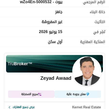
الرقم المرجعي
بيوت - 5000532-wZo4En
حصة في الأرض
من المالك مباشرة (أول ساكن)
حالة البناء
جاهز
فرصة قوية للسكن أو الاستثمار في لوكيشن مميز
التأثيث
غير المفروشة
نُشِر في
15 يوليو 2026
الملكية العقارية
أول سكن
Tru
Broker
™
Zeyad Awaad
معلن بجودة عالية
سريع الاستجابة
Kemet Real Estate
عرض جميع العقارات