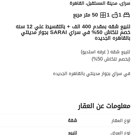
سراى، مدينة المستقبل، القاهرة
ج.م
2,000,000
1
1
50 متر مربع
للبيع شقه بمقدم 400 الف + بالتقسيط علي 12 سنه
التفاصيل
الاتجاهات والمؤشرات
رهن عقاري
الا
خصم للكاش 50% في سراي SARAI بجوار مدينتي
بالقاهره الجديده
للبيع شقه ( غرفه استديو)
(بخصم للكاش 50%)
في سراي بجوار مدينتي بالقاهره الجديده
بالمستقبل سيتي
مساحه :50 متر (غرفه + حمام + مطبخ امريكاني + ريسبشن مفتوح)
معلومات عن العقار
سعر الكاش بعد الخصم: 2,000,000
بالقتسيط علي 12 سنه
نوع العقار
شقة
بمقدم 400 الف
نوع العرض
للبيع