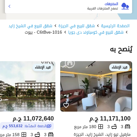
المتنزهات
تصفح المتنزهات القريبة
الصفحة الرئيسية
شقق للبيع في الجيزة
شقق للبيع في الشيخ زايد
شقق للبيع في كومباوند دى جويا
1016-C6tBve - بيوت
يُنصح به
قيد الإنشاء
قيد الإنشاء
11,171,100
ج.م
11,072,640
ج.م
3
3
180 متر مربع
الدفعة المقدّمة:
553,632 ج.م
مارفيل نيو زايد، الشيخ زايد، الجيزة
3
3
158 متر مربع