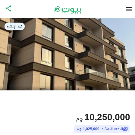
قيد الإنشاء
10,250,000
ج.م
الدفعة المقدّمة:
1,025,000 ج.م