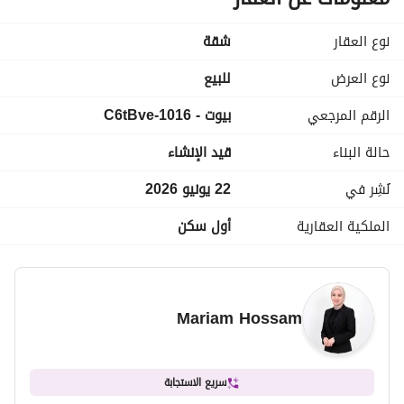
لوكيشين مميز بجوار سوديك وعلي مصر اسكندريه الصحراواي امام 
مطار سفنكس وبالقرب من مول العرب
نوع العقار
شقة
بمقدم 10% وقسط 15 سنه !!
نوع العرض
للبيع
الرقم المرجعي
بيوت - 1016-C6tBve
للمزيد من التفاصيل 
عرض معلومات الاتصال
حالة البناء
قيد الإنشاء
نُشِر في
22 يونيو 2026
الملكية العقارية
أول سكن
Mariam Hossam
سريع الاستجابة