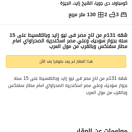
كومباوند دى جويا، الشيخ زايد، الجيزة
3
2
130 متر مربع
ج.م
10,250,000
والمؤشرات
الاماكن القريبة
شقه 131م من تاج مصر فى نيو زايد وبالتقسيط على 15
سنه بجوار سوديك وعلي مصر اسكندريه الصحراواي امام
مطار سفنكس وبالقرب من مول العرب
هذا العقار لم يعد متوفرا بعد الآن
شقه 131م من تاج مصر فى نيو زايد وبالتقسيط على 15 سنه 
بجوار سوديك وعلي مصر اسكندريه الصحراواي امام مطار سفنكس 
وبالقرب من مول العرب
شقه 3 غرف للبيع بلوكيشين مميز فى نيو زايد
من مشاريع تاج مصر للتطوير العقارى
معلومات عن العقار