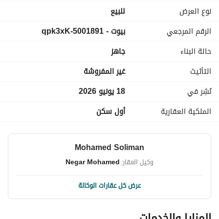
نوع العرض
للبيع
الرقم المرجعي
بيوت - 5001891-qpk3xK
حالة البناء
جاهز
التأثيث
غير المفروشة
نُشِر في
18 يونيو 2026
الملكية العقارية
أول سكن
Mohamed Soliman
وكيل العقار:
Negar Mohamed
عرض كل عقارات الوكالة
المزايا والخدمات