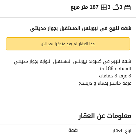
3
3
187 متر مربع
ج.م
4,700,000
التفاصيل
الاتجاهات والمؤشرات
رهن عقاري
الا
شقه للبيع في نيوبلس المستقبل بجوار مدينتي
هذا العقار لم يعد متوفرا بعد الآن
شقه للبيع في كمبوند نيوبلس المستقبل البوابه بجوار مدينتي
المساحه 188 متر
3 غرف 3 حمامات
غرفه ماستر بحمام و دريسنج
فيو بحيرات
الدور التاني
نصف تشطيب
السعر 4.700. 000
معلومات عن العقار
للتواصل / نيجار 
عرض معلومات الاتصال
نوع العقار
شقة