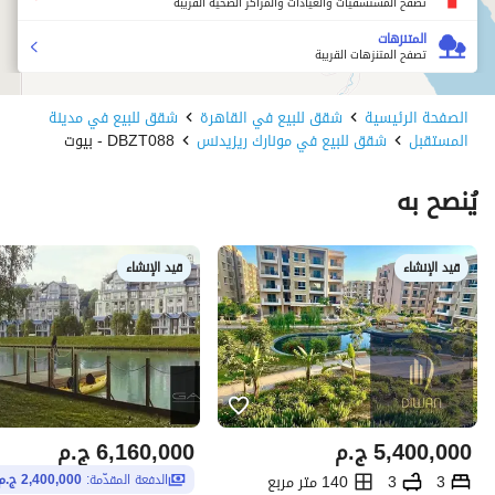
تصفح المستشفيات والعيادات والمراكز الصحية القريبة
المتنزهات
تصفح المتنزهات القريبة
الصفحة الرئيسية
شقق للبيع في القاهرة
شقق للبيع في مدينة
المستقبل
شقق للبيع في مونارك ريزيدنس
DBZT088 - بيوت
يُنصح به
قيد الإنشاء
قيد الإنشاء
5,400,000
ج.م
6,160,000
ج.م
3
3
140 متر مربع
الدفعة المقدّمة:
2,400,000 ج.م