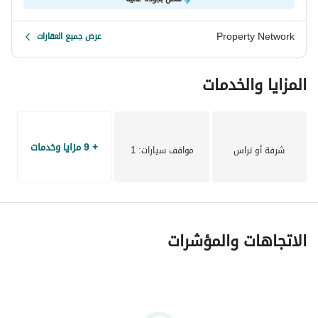
مع التركيز على خلق مجتمع حيوي ومتكامل. 
كما يحرص المشروع على أن يكون صديقًا للبيئة، من خلال توفير 
Property Network
عرض جميع العقارات
مساحات خضراء واسعة، ومسطحات مائية، وبحيرات هادئة، بالإضافة 
إلى محطات شحن للسيارات الكهربائية. 
المزايا والخدمات
ويجمع الكمبوند بين الخصوصية والحياة الاجتماعية، حيث توفر كل 
وحدة مساحتها الخاصة، مع إتاحة الفرصة للاستمتاع بوقت مميز مع 
العائلة والأصدقاء من خلال المرافق المشتركة.
+ 9 مزايا وخدمات
شرفة أو تراس
مواقف سيارات
: 1
الاتجاهات والمؤشرات