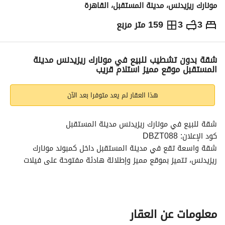
مونارك ريزيدنس، مدينة المستقبل، القاهرة
3
3
159 متر مربع
ج.م
5,960,000
والمؤشرات
الاماكن القريبة
شقة بدون تشطيب للبيع في مونارك ريزيدنس مدينة
المستقبل موقع مميز استلام قريب
هذا العقار لم يعد متوفرا بعد الآن
شقة للبيع في مونارك ريزيدنس مدينة المستقبل
كود الإعلان: DBZT088
شقة واسعة تقع في مدينة المستقبل داخل كمبوند مونارك 
ريزيدنس، تتميز بموقع مميز وإطلالة هادئة مفتوحة على فيلات 
مدينتي. 
تفاصيل الوحدة:
المساحة: 160 متر مربع
الدور: الأول
معلومات عن العقار
عدد الغرف: 3 غرف نوم (منها غرفة ماستر)