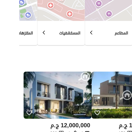
المطاعم
المستشفيات
المتنزهات
1
ج.م
12,000,000
ج.م