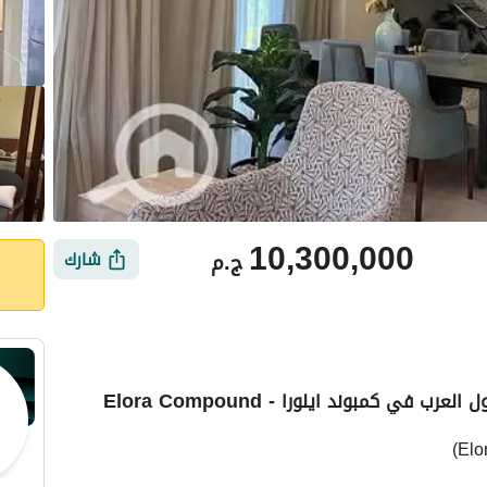
10,300,000
ج.م
شارك
ي كمبوند ايلورا - Elora Compound
ي
الموقع والأماكن القريبة