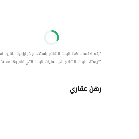
2. كمبوند تايكون التجمع الخامس. 
3. كمبوند صن كابيتال 6 أكتوبر. 
4. كمبوند مون فالي 2 التجمع الخامس. 
5. كمبوند مون فالي 1 في القاهرة الجديدة. 
6. كمبوند جاليريا مون فالي التجمع الخامس.
*يتم احتساب هذا البحث الشائع باستخدام خوارزمية عقارية استنا
**يستند البحث الشائع إلى عمليات البحث التي قام بها مستخدمي بي
رهن عقاري