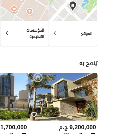
المؤسسات
الموقع
التعليمية
يُنصح به
9,200,000
ج.م
1,700,000