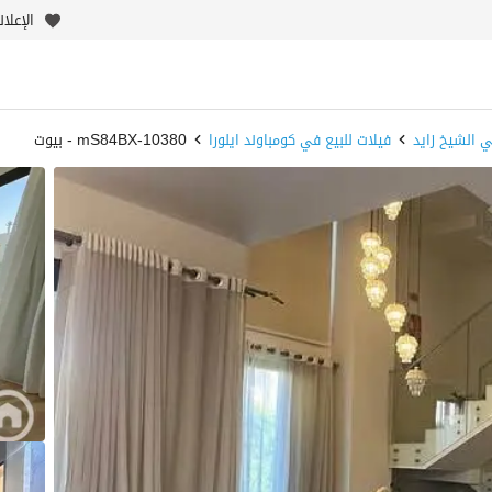
الإعلا
ي الشيخ زايد
فيلات للبيع في كومباوند ايلورا
10380-mS84BX - بيوت