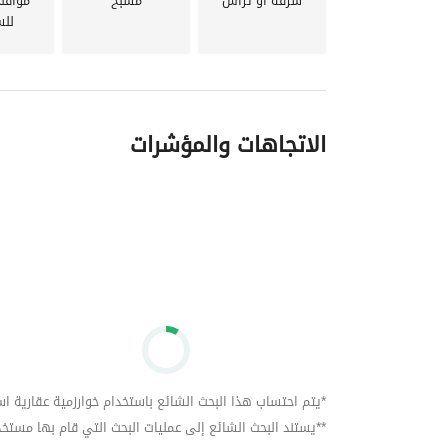
شرفة أو تراس
مسبح
مواقف
للس
enced agents provide up-to-date market 
achieve higher returns on investment. Buy, 
الاتجاهات والمؤشرات
*يتم احتساب هذا البحث الشائع باستخدام خوارزمية عقارية استنا
**يستند البحث الشائع إلى عمليات البحث التي قام بها مستخدمي بي