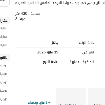
لبيع في كمباوند لاميرادا التجمع الخامس القاهرة الجديدة
مساحة : 430 متر
3 غرف
عقارا
4 حمام
عقارات
غرفة ليفينج
غرفة ناني
عقارات
حالة البناء
جاهز
عقارات
تفاصيل :
نُشِر في
19 مايو 2026
متشطب بالكامل
بالقر
الملكية العقارية
اعادة البيع
استلام فوري
دوبليك
موقع و فيو مميز جدا
اجمالي السعر :18,500,000
دوبليك
دوبليك
لمزيد من التفاصيل برجاء الاتصال او التواصل على الواتساب*
يمكنك ايضا عرض الوحدة الخاصة بك لدينا !
دوبليك
دوبليك
code : Rk-25109
+ 9 مزايا وخدمات