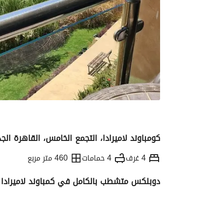
كومباوند لاميرادا، التجمع الخامس، القاهرة الج
4 غرف
4 حمامات
460 متر مربع
دوبلكس متشطب بالكامل في كمباوند لاميرادا ا
التفاصيل
الاتجاهات والمؤشرات
رهن عقار