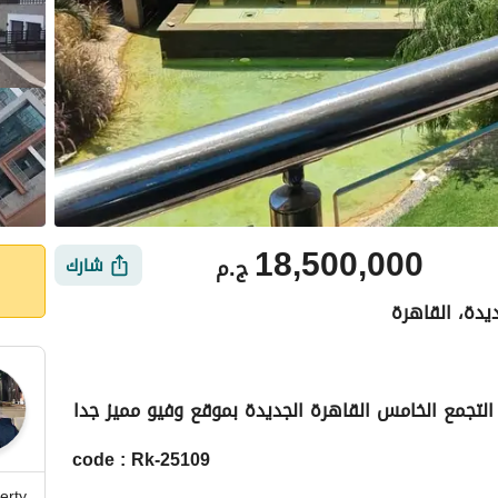
18,500,000
ج.م
شارك
ديدة، القاهرة
لتجمع الخامس القاهرة الجديدة بموقع وفيو مميز جدا
ي
الموقع والأماكن القريبة
code : Rk-25109
erty