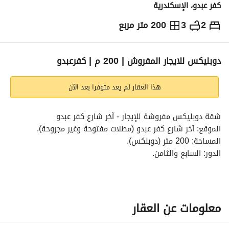
كفر عبدو، الإسكندرية
2
3
200 متر مربع
ج.م
30,000
شهرياً
والمؤشرات
الاماكن القريبة
دوبليكس للايجار المفروش | 200 م | كفرعبدو
هذا العقار لم يعد متوفرا بعد الآن
شقة دوبليكس مفروشة للإيجار - آخر شارع كفر عبدو
الموقع: آخر شارع كفر عبدو (مطلات مفتوحة وغير مجروحة). 
المساحة: 200 متر (دوبلكس). 
الدور: السابع والثامن. 
التقسيم الداخلي:
• الدور الأول: ريسبشن واسع 3 قطع + حمام رئيسي + حمام 
ضيوف. 
• الدور الثاني: ليفينج كبير + أوفيس (Kitchen Bar) + 2 غرفة نوم 
معلومات عن العقار
+ حمام. 
المميزات: