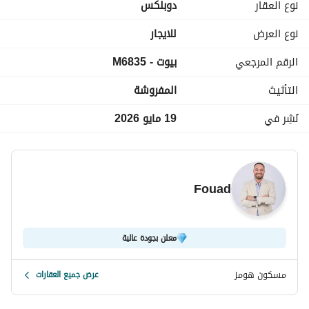
نوع العقار
دوبلكس
• التجهيزات: مكيفة بالكامل + جميع الأجهزة الكهربائية. 
• التشطيب: أرضيات باركيه راقية. 
نوع العرض
للايجار
• موقع متميز وهادئ بقلب كفر عبدو. 
الرقم المرجعي
بيوت - M6835
التفاصيل المالية:
• الإيجار الشهري: 30,000 جنيه. 
التأثيث
المفروشة
• نظام الدفع: (شهرين تأمين + شهر مقدم). 
كود الوحدة: M6835
نُشِر في
19 مايو 2026
Fouad
معلن بجودة عالية
مسكون هومز
عرض جميع العقارات