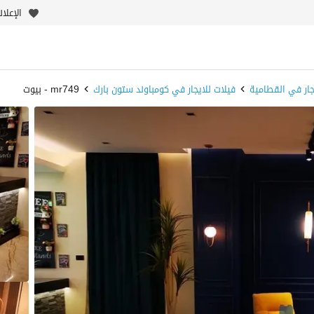
الإعلا
جار في القطامية
فيلات للايجار في كومباوند ستون بارك
mr749 - بيوت