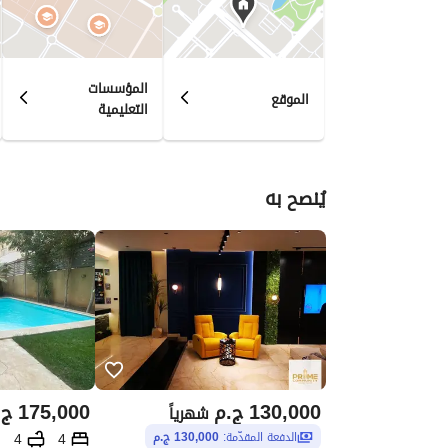
المؤسسات
الموقع
التعليمية
يُنصح به
130,000
ج.م
175,000
ج.
شهرياً
4
4
الدفعة المقدّمة:
130,000 ج.م