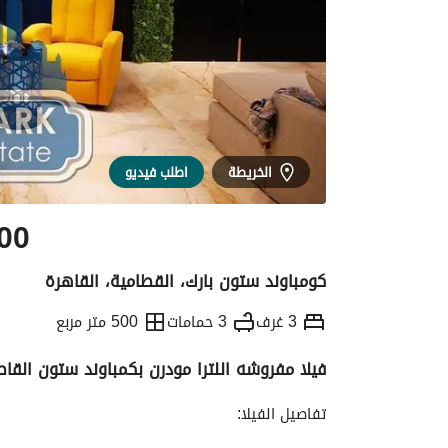
الخريطة
اطلب فيديو
00
كومباوند ستون بارك، القطامية، القاهرة
3 غرف
3 حمامات
500 متر مربع
فيلا مفروشه اللترا مودرن بكمباوند ستون القاط
التفاصيل
الاتجاهات والمؤشرات
الموقع وال
تفاصيل الفيلا: