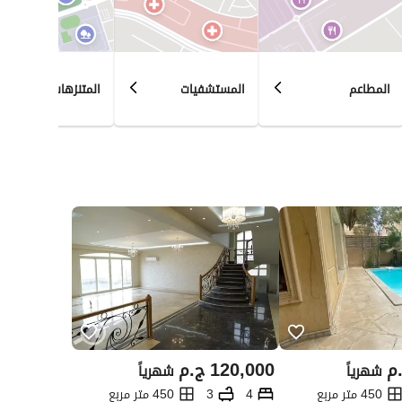
المطاعم
المستشفيات
المتنزهات
م
120,000
ج.م
شهرياً
شهرياً
450 متر مربع
4
3
450 متر مربع