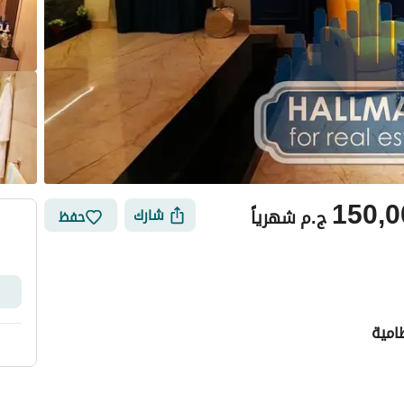
150,0
ج.م
شهرياً
شارك
حفظ
امية
أماكن القريبة