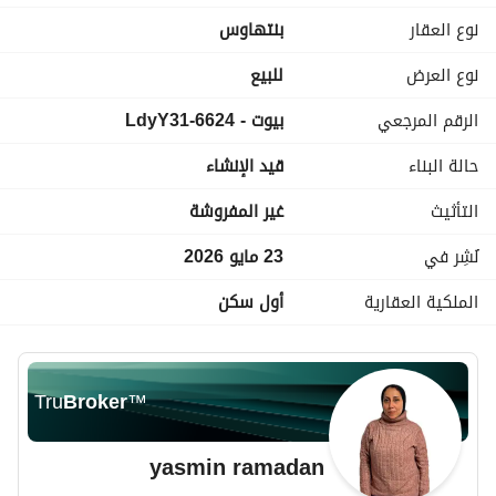
او ممكن تدفع كاش وتاخد خصم 50 % بسعر ( 11.240. 000 )
نوع العقار
بنتهاوس
متاح الان ف الشركه اكتر من نظام تقسيط بخصومات كتيره مختلفه 
نوع العرض
للبيع
مناسبه لكل عميل
الرقم المرجعي
بيوت - 6624-LdyY31
للتواصل والمعاينه برجاء الاتصال علي رقم / 
عرض معلومات الاتصال
+ واتساب
حالة البناء
قيد الإنشاء
التأثيث
غير المفروشة
نُشِر في
23 مايو 2026
الملكية العقارية
أول سكن
Tru
Broker
™
yasmin ramadan