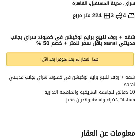
سراى، مدينة المستقبل، القاهرة
4
3
224 متر مربع
ج.م
11,240,000
والمؤشرات
الاماكن القريبة
شقه + روف للبيع برايم لوكيشن في كمبوند سراي بجانب
مدينتي sarai باقل سعر للمتر + خصم 50 %
هذا العقار لم يعد متوفرا بعد الآن
شقه + روف للبيع برايم لوكيشن في كمبوند سراي بجانب مدينتي 
sarai
10 دقائق للجامعه الامريكيه والعاصمه الاداريه
مساحات خضراء واسعه ولاجون مميز
احجز دلوقتي واستفيد بخصم الكاش لفتره محدوده 50 %
المساحه 224 متر + روف 77م
المقدم المطلوب 2.247. 000 وتقسيط باقي المببلغ علي 12 سنه 
معلومات عن العقار
بدون فوائد