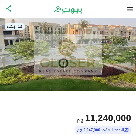
قيد الإنشاء
11,240,000
ج.م
الدفعة المقدّمة:
2,247,000 ج.م