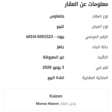
تتكون من : 4 غرف نوم - 3 حمام - ريسبشن - مطبخ - حمام سباحه
معلومات عن العقار
احمالى السعر : 13,700,000 جنيها
المدفوع : 7,100,000 جنيها
نوع العقار
بنتهاوس
نوع العرض
للبيع
الرقم المرجعي
بيوت - 5001523-idI1I4
حالة البناء
جاهز
التأثيث
غير المفروشة
نُشِر في
3 يونيو 2026
الملكية العقارية
اعادة البيع
Kaizen
وكيل العقار:
Marwa Hatem