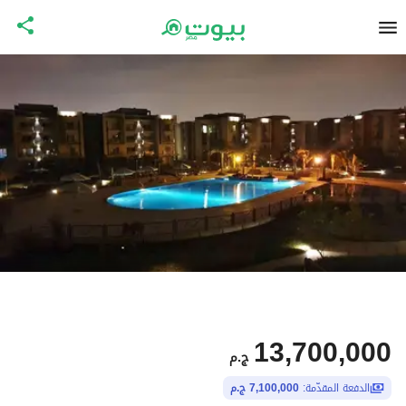
13,700,000
ج.م
الدفعة المقدّمة:
7,100,000 ج.م