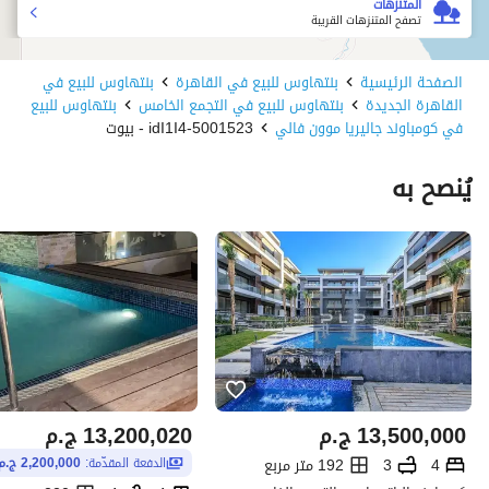
المتنزهات
تصفح المتنزهات القريبة
الصفحة الرئيسية
بنتهاوس للبيع في القاهرة
بنتهاوس للبيع في
القاهرة الجديدة
بنتهاوس للبيع في التجمع الخامس
بنتهاوس للبيع
في كومباوند جاليريا موون فالي
5001523-idI1I4 - بيوت
يُنصح به
13,500,000
ج.م
13,200,020
ج.م
4
3
192 متر مربع
الدفعة المقدّمة:
2,200,000 ج.م