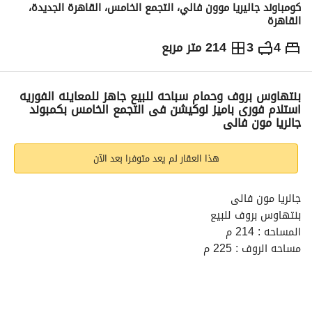
كومباوند جاليريا موون فالي، التجمع الخامس، القاهرة الجديدة،
القاهرة
4
3
214 متر مربع
ج.م
13,700,000
التفاصيل
الاتجاهات والمؤشرات
رهن عقاري
الا
بنتهاوس بروف وحمام سباحه للبيع جاهز للمعاينه الفوريه
استلام فورى باميز لوكيشن فى التجمع الخامس بكمبوند
جالريا مون فالى
هذا العقار لم يعد متوفرا بعد الآن
جالريا مون فالى
بنتهاوس بروف للبيع
المساحه : 214 م
مساحه الروف : 225 م
ارضى واول و روف
استلام فورى
برايم لوكيشن سور بسور مع كمبوند ميفيدا و سوديك