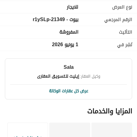
نوع العرض
للايجار
لــمــزيــد مــن الأستــفســـارات بــرجاء الأتصـــال
الرقم المرجعي
بيوت - 21349-r1ySLp
شــركــة { إيــليــت للتســويق العقــارى }
التأثيث
المفروشة
عرض معلومات الاتصال
نُشِر في
1 يونيو 2026
Sala
وكيل العقار:
إيـليـت للـتسـويـق الـعقارى
عرض كل عقارات الوكالة
المزايا والخدمات