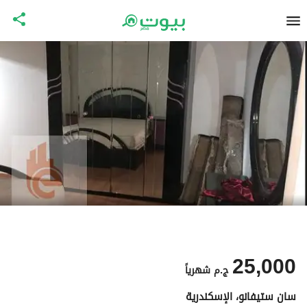
25,000
ج.م
شهرياً
سان ستيفانو، الإسكندرية