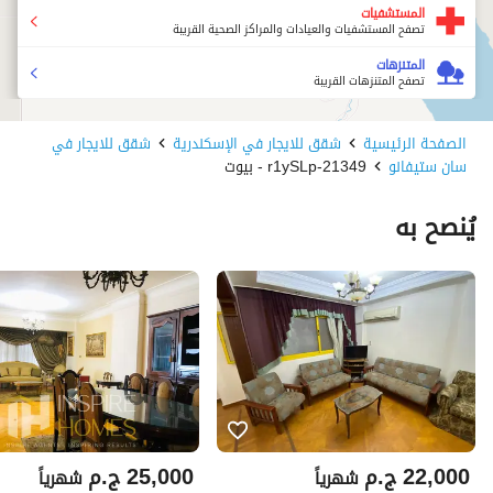
المستشفيات
تصفح المستشفيات والعيادات والمراكز الصحية القريبة
المتنزهات
تصفح المتنزهات القريبة
الصفحة الرئيسية
شقق للايجار في الإسكندرية
شقق للايجار في
سان ستيفانو
21349-r1ySLp - بيوت
يُنصح به
22,000
ج.م
25,000
ج.م
شهرياً
شهرياً