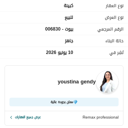
خدمات المشروع : شواطئ خاصة - حمامات سباحة - أمن وحراسة - 
نوع العقار
كبينة
مناطق ألعاب للأطفال - نادي صحي - مساحات خضراء واسعة
الكود : 006830
نوع العرض
للبيع
شاليهات للبيع شاليهات seashell استثمار north_coast عقارات 
الرقم المرجعي
بيوت - 006830
ريماكس_بروفيشنال remax
حالة البناء
جاهز
نُشِر في
10 يونيو 2026
youstina gendy
معلن بجودة عالية
Remax professional
عرض جميع العقارات