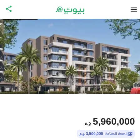
5,960,000
ج.م
الدفعة المقدّمة:
3,500,000 ج.م