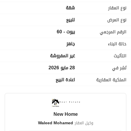
سنة 2033
نوع العقار
شقة
عمولة الشركة 1.5% من المشتري
فيوتشر للتسويق العقاري
نوع العرض
للبيع
الرقم المرجعي
بيوت - 60
حالة البناء
جاهز
التأثيث
غير المفروشة
نُشِر في
28 مايو 2026
الملكية العقارية
اعادة البيع
New Home
وكيل العقار:
Waleed Mohamed