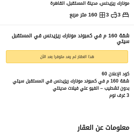
مونارك ريزيدنس، مدينة المستقبل، القاهرة
3
3
160 متر مربع
ج.م
5,960,000
التفاصيل
الاتجاهات والمؤشرات
رهن عقاري
الا
شقة 160 م في كمبوند مونارك ريزيدنس في المستقبل
سيتي
هذا العقار لم يعد متوفرا بعد الآن
كود الإعلان 60
شقة 160 م في كمبوند مونارك ريزيدنس في المستقبل سيتي 
بدون تشطيب – الفيو علي فيلات مدينتي
3 غرف نوم
3 حمام
الدور الأول و يوجد اسانسير
الاستلام فوري
سعر الشقة 5 مليون و 960 الف جنية 
معلومات عن العقار
مقدم التعاقد 3 مليون و 500 الف جنية و الباقي بتسهيلات حتي 