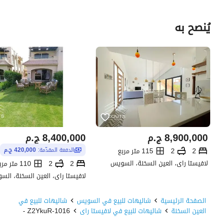
يُنصح به
8,900,000
ج.م
8,400,000
ج.م
2
2
115 متر مربع
الدفعة المقدّمة:
420,000 ج.م
لافيستا راى، العين السخنة، السويس
2
2
110 متر مربع
لافيستا راى، العين السخنة، الس
الصفحة الرئيسية
شاليهات للبيع في السويس
شاليهات للبيع في
العين السخنة
شاليهات للبيع في لافيستا راى
1016-Z2YkuR -