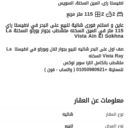
لافيستا راى، العين السخنة، السويس
ج.م
9,200,000
2
2
115 متر مربع
عاين و استلم فورى شالية للبيع على البحر في لافيستا راي
التفاصيل
الاتجاهات والمؤشرات
رهن عقاري
الا
115 متر في العين السخنه متشطب بجوار بورتو السخنة La
Vista Ain El Sokhna
صف اول على البحر شاليه للبيع بجوار تلال وبورتو في لافيستا La 
Vista Ray السخنه
متشطب بالكامل الترا سوبر لوكس
للمعاينة +01050980921 ( واتساب - فون ) 
مساحة 115 م 
غرفيتن -2 حمام- امريكان كيتشن - قطعتين ريسبشن -تراس
معلومات عن العقار
المقدم = 460 الف فقط وتستلم وحدتك !! 
وتقسط الباقي حتي 6 سنين 
نوع العقار
شاليه
للمعاينة +01050980921 ( واتساب - فون ) 
نوع العرض
للبيع