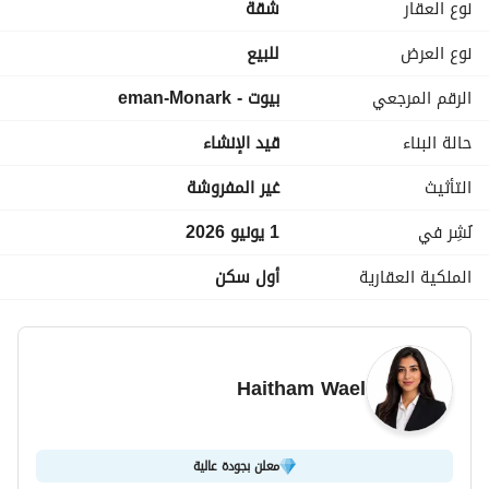
نوع العقار
شقة
جيم و سبا
مركز تجاري
نوع العرض
للبيع
مسارات للجري
الرقم المرجعي
بيوت - eman-Monark
فود كورت
كافيهات
حالة البناء
قيد الإنشاء
محلات تجارية
حمامات سباحه
التأثيث
غير المفروشة
المساحة : 175م
نُشِر في
1 يونيو 2026
السعر : 9,352,000
الملكية العقارية
أول سكن
المقدم : 5% وتقسيط حتى 8 سنين
Haitham Wael
معلن بجودة عالية