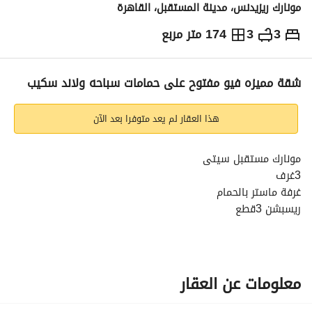
مونارك ريزيدنس، مدينة المستقبل، القاهرة
3
3
174 متر مربع
ج.م
9,352,000
والمؤشرات
الاماكن القريبة
شقة مميزه فيو مفتوح على حمامات سباحه ولاند سكيب
هذا العقار لم يعد متوفرا بعد الآن
مونارك مستقبل سيتى
3غرف
غرفة ماستر بالحمام
ريسبشن 3قطع
مطبخ
3حمام
دريسنج
تراس كبير
معلومات عن العقار
مميزات الكمبوند :