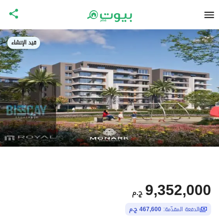
قيد الإنشاء
9,352,000
ج.م
الدفعة المقدّمة:
467,600 ج.م