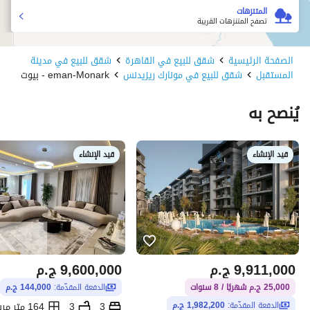
المتنزهات
تصفح المتنزهات القريبة
الصفحة الرئيسية
شقق للبيع في القاهرة
شقق للبيع في مدينة
المستقبل
شقق للبيع في مونارك ريزيدنس
eman-Monark - بيوت
يُنصح به
قيد الإنشاء
قيد الإنشاء
9,911,000
ج.م
9,600,000
ج.م
25,000 ج.م شهريًا / 8 سنوات
الدفعة المقدّمة:
144,000 ج.م
3
3
164 متر مربع
الدفعة المقدّمة:
1,982,200 ج.م