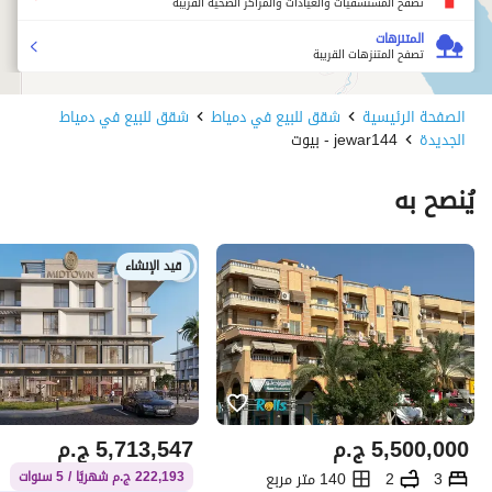
تصفح المستشفيات والعيادات والمراكز الصحية القريبة
المتنزهات
تصفح المتنزهات القريبة
الصفحة الرئيسية
شقق للبيع في دمياط
شقق للبيع في دمياط
الجديدة
jewar144 - بيوت
يُنصح به
قيد الإنشاء
5,500,000
ج.م
5,713,547
ج.م
3
2
140 متر مربع
222,193 ج.م شهريًا / 5 سنوات