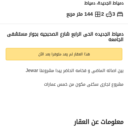
دمياط الجديدة، دمياط
3
2
144 متر مربع
ج.م
5,328,000
والمؤشرات
الاماكن القريبة
دمياط الجديده الحى الرابع شارع الصحبجيه بجوار مستشفى
الجامعه
هذا العقار لم يعد متوفرا بعد الآن
بين اصاله الماضى و فخامه الحاضر يبدا مشروعنا Jewar
مشروع تجارى سكنى مكون من خمس عمارات
مساحة 3600 متر
بيزمينت + ارضى + 3 ادوار سكنى
الحى الرابع شارع الصحبجية امام الحديقه العامه
معلومات عن العقار
بجوار مستشفى الجامعه وشارع 100