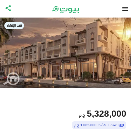
قيد الإنشاء
5,328,000
ج.م
الدفعة المقدّمة:
1,065,600 ج.م