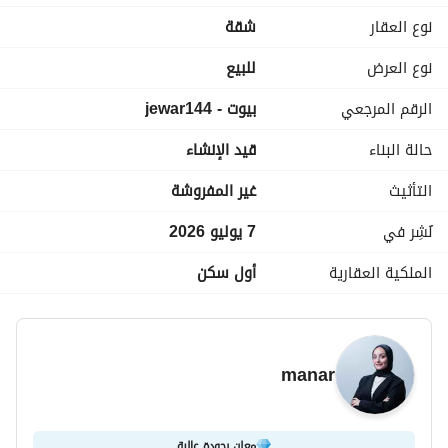
نوع العقار
شقة
شقتك ناصية على فيو مفتوح و شارع الصحبجية
بمساحة 144 متر
نوع العرض
للبيع
تقسيمة مريحة ريسبشن 3 قطع و 2 تراس و 3 غرف و 2 حمام
الرقم المرجعي
بيوت - jewar144
Payment plan
حالة البناء
قيد الإنشاء
•20% على تلات سنين
استلام خلال تلات سنين
التأثيث
غير المفروشة
نُشِر في
7 يوليو 2026
الملكية العقارية
أول سكن
manar
معلن بجودة عالية