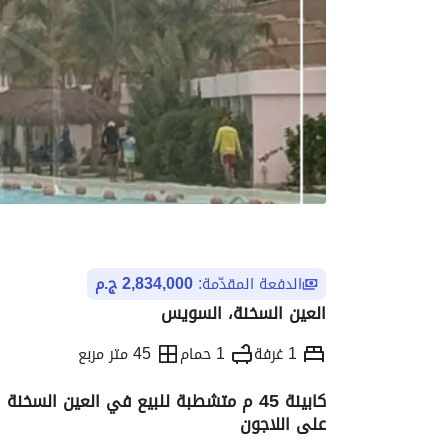
الدفعة المقدّمة:
2,834,000 ج.م
العين السخنة، السويس
1 غرفة
1 حمام
45 متر مربع
كابينة 45 م متشطبة للبيع في العين الس
على اللاجون
التفاصيل
الاتجاهات والمؤشرات
رهن عقار