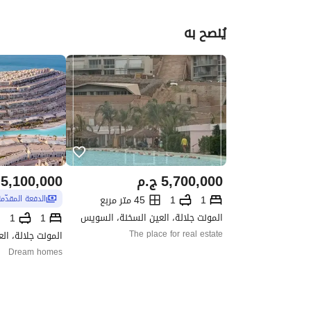
يُنصح به
5,700,000
ج.م
5,100,000
1
1
45 متر مربع
الدفعة المقدّم
المونت جلالة، العين السخنة، السويس
1
1
The place for real estate
المونت جلالة، ا
Dream homes