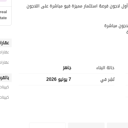
real
tate
اجون مباشرة
عقارا
عقارا
عقارات
حالة البناء
جاهز
بالقر
نُشِر في
7 يوليو 2026
كبينات
كبينات