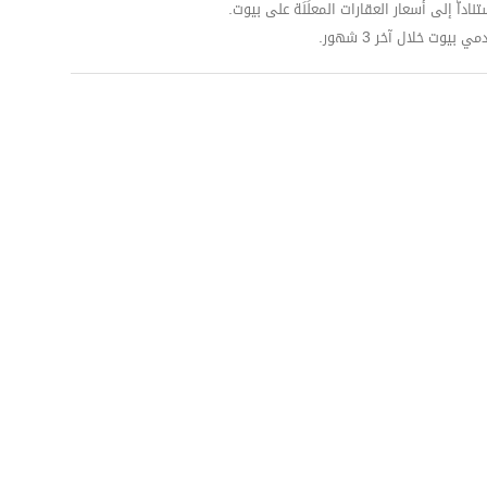
داّ إلى أسعار العقارات المعلَنَة على بيوت.
وت خلال آخر 3 شهور.