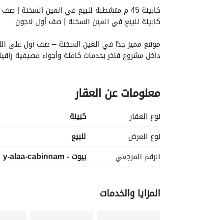
كابينة 45 م متشطبة للبيع في العين السخنة | صف أول لاجون فرصة استثمار مميزة فيو مباشرة على اللاجون
كابينة للبيع في العين السخنة | صف أول لاجون
موقع مميز جدًا في العين السخنة – صف أول على الل
داخل مشروع فاخر بخدمات كاملة وأجواء مصيفية راقية
نظام الدفع:
معلومات عن العقار
• مقدم (DP): 2,700,000
• المتبقي: 2,834,000
• الإجمالي: 5,534,000
نوع العقار
كبينة
مميزات الوحدة:
نوع العرض
للبيع
• إطلالة مباشرة على اللاجون
الرقم المرجعي
بيوت - y-alaa-cabinnam
• موقع صف أول مميز
• مناسب للمصيف والاستثمار
• فرصة قيمة إعادة بيع قوية مستقبلًا
وحدة نادرة في موقع استراتيجي داخل العين السخنة
المزايا والخدمات
ابعتلي دلوقتي للتفاصيل والصور وطريقة الحجز