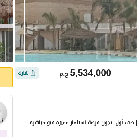
5,534,000
ج.م
شارك
خنة | صف أول لاجون فرصة استثمار مميزة فيو مباشرة
ي
الموقع والأماكن القريبة