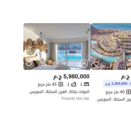
ج.م
5,980,000
ج.م
1
1
45 متر مربع
ة:
2,400,000 ج.م
المونت جلالة، العين السخنة، السويس
40 متر مربع
لعين السخنة، السويس
Property hills star