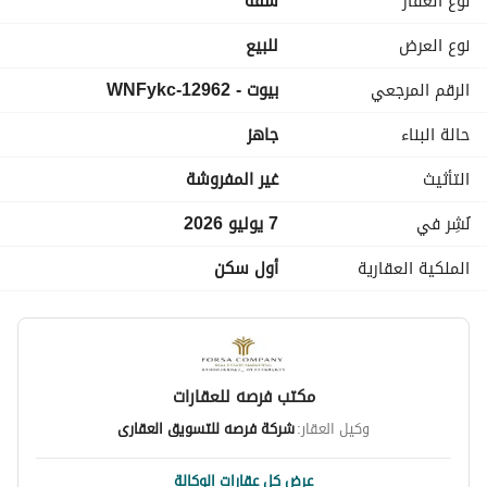
نوع العقار
شقة
لمزيد من المعلومات اتصل بنا على التلفونات الاتيه
عرض معلومات الاتصال
نوع العرض
للبيع
عرض معلومات الاتصال
الرقم المرجعي
بيوت - 12962-WNFykc
عرض معلومات الاتصال
عنوان فرصه ميتوهش
حالة البناء
جاهز
طنطا شارع حسن رضوان مع عنتر بن شداد
التأثيث
غير المفروشة
نُشِر في
7 يوليو 2026
الملكية العقارية
أول سكن
مكتب فرصه للعقارات
وكيل العقار:
شركة فرصه للتسويق العقارى
عرض كل عقارات الوكالة