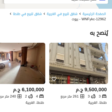
الصفحة الرئيسية
شقق للبيع في الغربية
شقق للبيع في طنطا
12962-WNFykc - بيوت
يُنصح به
9,500,000
ج.م
6,100,000
ج.م
3
3
261 متر مربع
4
2
240 متر مربع
طنطا، الغربية
طنطا، الغربية