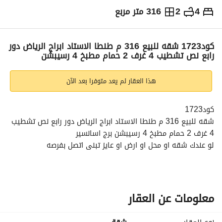
4
2
316 متر مربع
ج.م
9,480,000
التفاصيل
الاتجاهات والمؤشرات
رهن عقاري
الا
كود1723 شقه للبيع 316 م طنطا الاستاد ابراج الرياض دور
رابع نص تشطيب 4 غرف 2 حمام مطبخ 4 رسيبشن
هذا العقار لم يعد متوفرا بعد الآن
كود1723
شقه للبيع 316 م طنطا الاستاد ابراج الرياض دور رابع نص تشطيب 
4 غرف 2 حمام مطبخ 4 رسيبشن برج اسانسير
لو عندك شقه او محل او ارض او عايز تبنى اتصل بفرصه
نحن بتكر نتتطور كل يوم فى جديد
بندور على الفرص العقاريه من اجلكم
فرصه سفير السعاده للطنطاويه
فرصه معاك فى اللى يهمك
معلومات عن العقار
متشلش هم
احنا مش بنبيع احنا بننقلك لحياه جديده