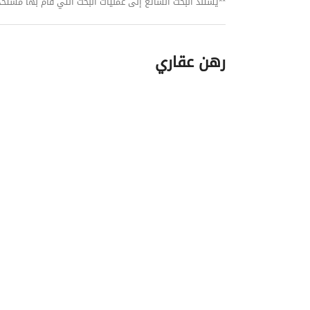
**يستند البحث الشائع إلى عمليات البحث التي قام بها مستخدمي بي
رهن عقاري