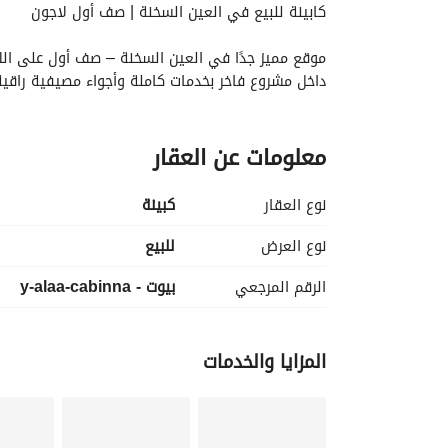
كابينة للبيع في العين السخنة | صف أول لاجون
موقع مميز جدًا في العين السخنة – صف أول على الل
داخل مشروع فاخر بخدمات كاملة وأجواء مصيفية راقية
نظام الدفع:
معلومات عن العقار
• مقدم (DP): 2,700,000
• المتبقي: 2,834,000
• الإجمالي: 5,534,000
نوع العقار
كبينة
مميزات الوحدة:
نوع العرض
للبيع
• إطلالة مباشرة على اللاجون
الرقم المرجعي
بيوت - y-alaa-cabinna
• موقع صف أول مميز
• مناسب للمصيف والاستثمار
• فرصة قيمة إعادة بيع قوية مستقبلًا
المزايا والخدمات
ابعتلي دلوقتي للتفاصيل والصور وطريقة الحجز