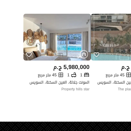
ج.م
5,980,000
ج.م
45 متر مربع
1
1
45 متر مربع
لعين السخنة، السويس
المونت جلالة، العين السخنة، السويس
Property hills star
The plac