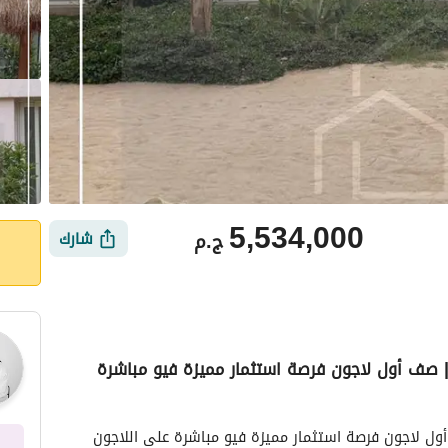
5,534,000
ج.م
شارك
 السخنة | صف أول لاجون فرصة استثمار مميزة فيو مباشرة
ي
الموقع والأماكن القريبة