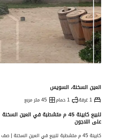
العين السخنة، السويس
1 غرفة
1 حمام
45 متر مربع
للبيع كابينة 45 م متشطبة في العين
على اللاجون
التفاصيل
الاتجاهات والمؤشرات
رهن عقار
كابينة 45 م متشطبة للبيع في العين السخنة | صف أول لاجون فرصة استثمار مميزة فيو مباشرة على اللاجون