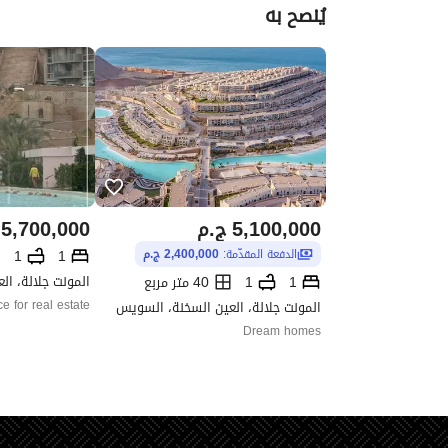
يُنصح به
5,100,000
ج.م
5,700,000
1
1
الدفعة المقدّمة:
2,400,000 ج.م
المونت جلالة، ا
1
1
40 متر مربع
المونت جلالة، العين السخنة، السويس
e for real estate
Dream homes