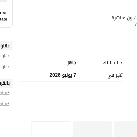
real
اجون مباشرة
tate
عقارا
عقارا
حالة البناء
جاهز
عقارات
نُشِر في
7 يوليو 2026
بالقر
كبينات
كبينات